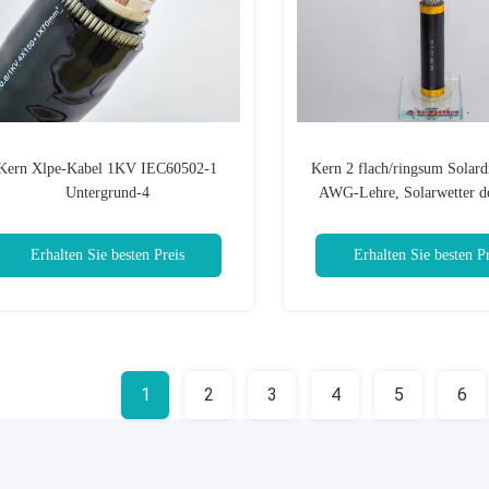
Kern Xlpe-Kabel 1KV IEC60502-1
Kern 2 flach/ringsum Solard
Untergrund-4
AWG-Lehre, Solarwetter de
6mm2 beständig
Erhalten Sie besten Preis
Erhalten Sie besten Pr
1
2
3
4
5
6