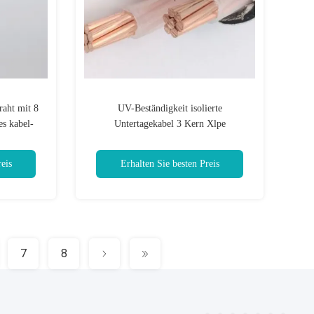
raht mit 8
UV-Beständigkeit isolierte
s kabel-
Untertagekabel 3 Kern Xlpe
eis
Erhalten Sie besten Preis
7
8