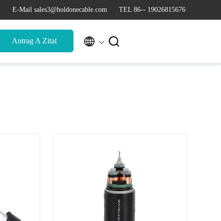
E-Mail sales3@holdonecable.com
TEL 86-- 19026815676


Antrag A Zitat