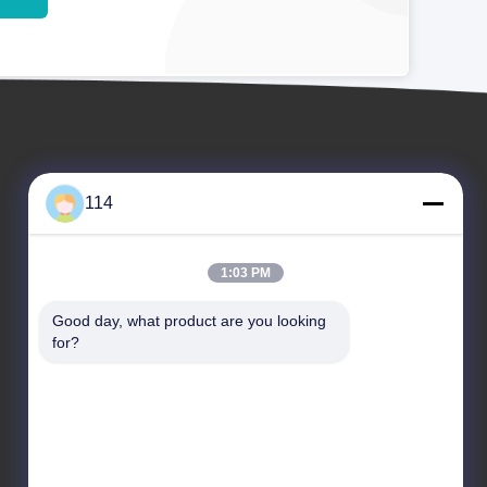
114
1:03 PM
Veranstaltungen
Good day, what product are you looking 
Antrag A Zitat
for?
Rechtssachen
TEL 86-- 19026815676
Neuigkeiten
Fax 86-400-532-681


