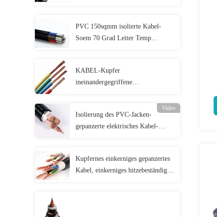
des kabel-240 Quadrat-optionale
flexible
PVC 150sqmm isolierte Kabel-
Soem 70 Grad Leiter Temp
Tuv/Kema-Zertifikat
KABEL-Kupfer
ineinandergegriffene
Feuerfestigkeit MI CIA LSZH
Mineral Isolier
Video
Isolierung des PVC-Jacken-
gepanzerte elektrisches Kabel-
Stahldraht-90 des Grad-N2XY
XLPE
Kupfernes einkerniges gepanzertes
Kabel, einkerniges hitzebeständiges
Kabel