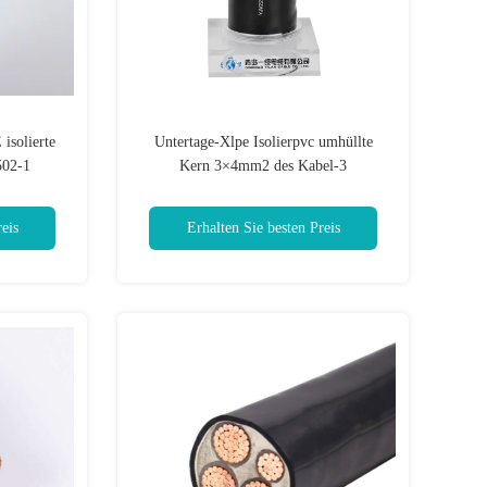
solierte
Untertage-Xlpe Isolierpvc umhüllte
502-1
Kern 3×4mm2 des Kabel-3
eis
Erhalten Sie besten Preis