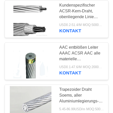
Kundenspezifischer
ACSR-Kern-Draht,
36
obenliegende Linie
Abgeschirmtes
Leiter ASTM Standard
USD0.2-51.4/M MOQ:5000meter
Iec-LÄRM-BS CSA
KONTAKT
Instrument-Kabel
AAC entblößen Leiter
AAAC ACSR AAC alle
materielle
Aluminiumgröße 6-
88
USD0.1-47.6/M MOQ:2000meter
1000mm2
KONTAKT
niedriger Rauch null
Halogenkabel
Trapezoider Draht
Soems, aller
Aluminiumlegierungs-
Leiter ACCC/FSCC
5.45-86.99USD/m MOQ:5000 Meter
CTC genehmigte