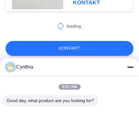
KONTAKT
77
Feuerbeständige
loading...
Kabel
KONTAKT!
Cynthia
Beliebte Kategorien
Alle
31
Flammhemmendes
8:57 AM
XLPE-isolierte Kabel
PVC-Kabel
Kabel
Good day, what product are you looking for?
gepanzertes
Mineralisolierte Kabel
elektrisches Kabel
Mehradriger Seilzug
einkerniger Draht