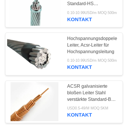
DATENSCHUTZRICHTLINIE
Standard-HS
761490000
0.10-10.99USD/m MOQ:500m
KONTAKT
59
Mehradriger Seilzug
Hochspannungsdoppelelch-
Leiter, Acsr-Leiter für
Hochspannungsleitung
0.10-10.99USD/m MOQ:500m
KONTAKT
35
ACSR galvanisierte
bloßen Leiter Stahl
einkerniger Draht
verstärkte Standard-BS
215 10-800mm2
USD0.5-49/M MOQ:5KM
KONTAKT