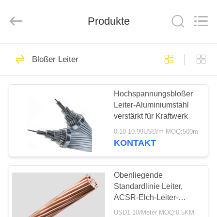
Qingdao
Yilan
Cable
Co.,
Produkte
Ltd..
All
Rights
Reserved.
HAUS
301
Bloßer Leiter
XLPE-isolierte
PRODUKTE
Kabel
Hochspannungsbloßer
Leiter-Aluminiumstahl
VIDEOS
verstärkt für Kraftwerk
0.10-10.99USD/m MOQ:500m
ÜBER
KONTAKT
152
UNS
Obenliegende
PVC-Kabel
FABRIK-
Standardlinie Leiter,
ACSR-Elch-Leiter-
AUSFLUG
Runddraht CCC ASTM
USD1-10/Meter MOQ:0.5KM