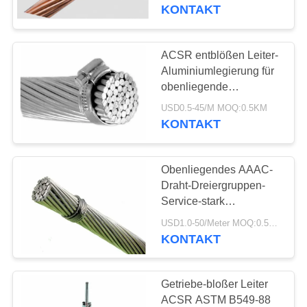
KONTAKT
QUALITÄTSKONTROLLE
ACSR entblößen Leiter-
63
TRETEN
Aluminiumlegierung für
Mineralisolierte
SIE
obenliegende
Fernleitung BS215
MIT
Kabel
USD0.5-45/M MOQ:0.5KM
KONTAKT
UNS
IN
Obenliegendes AAAC-
VERBINDUNG
Draht-Dreiergruppen-
Service-stark
178
gezeichnetes Aluminium
NACHRICHTEN
USD1.0-50/Meter MOQ:0.5KM
gepanzertes
schwemmte 1.5-
KONTAKT
800mm2 an
elektrisches Kabel
SITEMAP
Getriebe-bloßer Leiter
ACSR ASTM B549-88