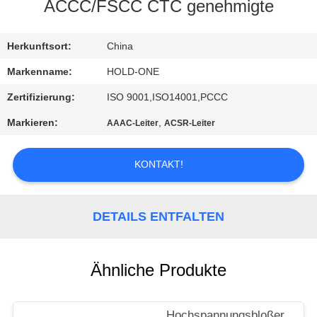
ACCC/FSCC CTC genehmigte
QUALITÄTSKONTROLLE
Herkunftsort:
China
TRETEN
Markenname:
HOLD-ONE
SIE
Zertifizierung:
ISO 9001,ISO14001,PCCC
MIT
Markieren:
,
AAAC-Leiter
ACSR-Leiter
UNS
IN
KONTAKT!
VERBINDUNG
DETAILS ENTFALTEN
NACHRICHTEN
Ähnliche Produkte
SITEMAP
Hochspannungsbloßer