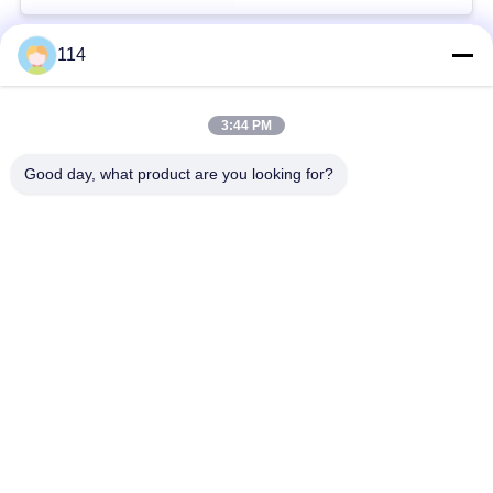
114
Beliebte Kategorien
Alle
3:44 PM
XLPE-isolierte Kabel
PVC-Kabel
Good day, what product are you looking for?
gepanzertes
Mineralisolierte Kabel
elektrisches Kabel
Mehradriger Seilzug
einkerniger Draht
Abgeschirmtes
niedriger Rauch null
Instrument-Kabel
Halogenkabel