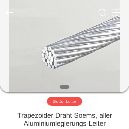
Qingdao
Yilan
Cable
Co.,
Ltd..
All
Rights
Reserved.
HAUS
PRODUKTE
VIDEOS
ÜBER
UNS
Bloßer Leiter
FABRIK-
Trapezoider Draht Soems, aller
AUSFLUG
Aluminiumlegierungs-Leiter