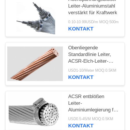
DATENSCHUTZRICHTLINIE
Leiter-Aluminiumstahl
verstärkt für Kraftwerk
0.10-10.99USD/m MOQ:500m
KONTAKT
Obenliegende
Standardlinie Leiter,
ACSR-Elch-Leiter-
Runddraht CCC ASTM
USD1-10/Meter MOQ:0.5KM
KONTAKT
ACSR entblößen
Leiter-
Aluminiumlegierung für
obenliegende
USD0.5-45/M MOQ:0.5KM
Fernleitung BS215
KONTAKT