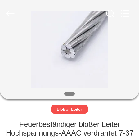
Qingdao
Yilan
Cable
Co.,
Ltd..
All
Rights
Reserved.
HAUS
PRODUKTE
VIDEOS
ÜBER
UNS
Bloßer Leiter
FABRIK-
Feuerbeständiger bloßer Leiter
AUSFLUG
Hochspannungs-AAAC verdrahtet 7-37