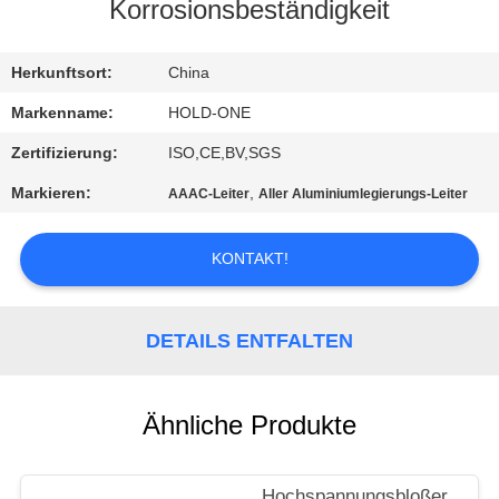
Korrosionsbeständigkeit
QUALITÄTSKONTROLLE
Herkunftsort:
China
TRETEN
Markenname:
HOLD-ONE
SIE
Zertifizierung:
ISO,CE,BV,SGS
MIT
Markieren:
,
AAAC-Leiter
Aller Aluminiumlegierungs-Leiter
UNS
IN
KONTAKT!
VERBINDUNG
DETAILS ENTFALTEN
NACHRICHTEN
Ähnliche Produkte
SITEMAP
Hochspannungsbloßer