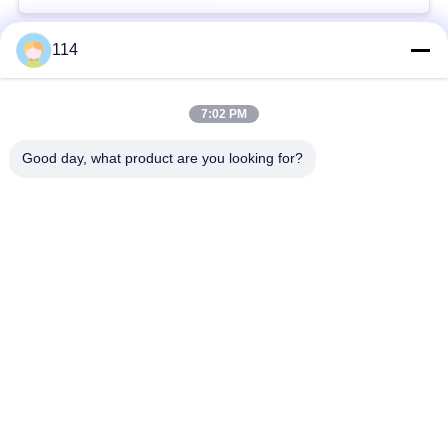
114
Beliebte Kategorien
Alle
7:02 PM
XLPE-isolierte Kabel
PVC-Kabel
Good day, what product are you looking for?
gepanzertes
Mineralisolierte Kabel
elektrisches Kabel
Mehradriger Seilzug
einkerniger Draht
Abgeschirmtes
niedriger Rauch null
Instrument-Kabel
Halogenkabel