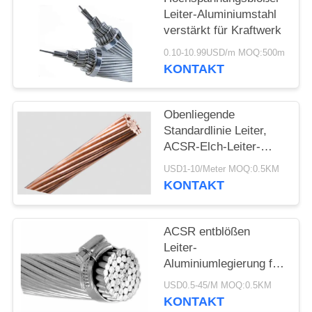
DATENSCHUTZRICHTLINIE
Leiter-Aluminiumstahl
verstärkt für Kraftwerk
0.10-10.99USD/m MOQ:500m
KONTAKT
Obenliegende
Standardlinie Leiter,
ACSR-Elch-Leiter-
Runddraht CCC ASTM
USD1-10/Meter MOQ:0.5KM
KONTAKT
ACSR entblößen
Leiter-
Aluminiumlegierung für
obenliegende
USD0.5-45/M MOQ:0.5KM
Fernleitung BS215
KONTAKT