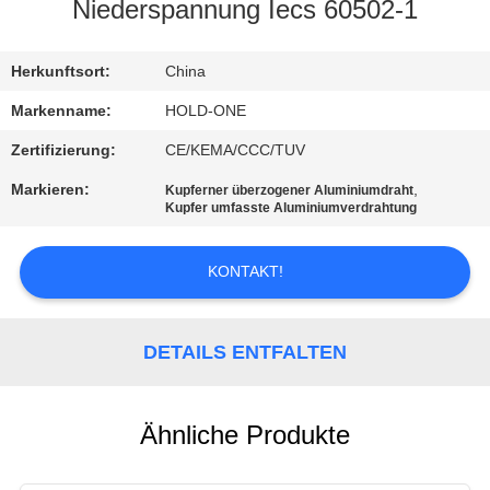
Niederspannung Iecs 60502-1
QUALITÄTSKONTROLLE
Herkunftsort:
China
TRETEN
Markenname:
HOLD-ONE
SIE
Zertifizierung:
CE/KEMA/CCC/TUV
MIT
Markieren:
,
Kupferner überzogener Aluminiumdraht
Kupfer umfasste Aluminiumverdrahtung
UNS
IN
KONTAKT!
VERBINDUNG
DETAILS ENTFALTEN
NACHRICHTEN
SITEMAP
Ähnliche Produkte