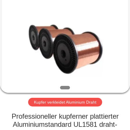
Qingdao
Yilan
Cable
Co.,
Ltd..
All
Rights
Reserved.
HAUS
PRODUKTE
VIDEOS
ÜBER
UNS
Kupfer verkleidet Aluminium Draht
FABRIK-
Professioneller kupferner plattierter
AUSFLUG
Aluminiumstandard UL1581 draht-