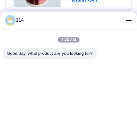
KONTAKT
114
Beliebte Kategorien
Alle
6:23 AM
XLPE-isolierte Kabel
PVC-Kabel
Good day, what product are you looking for?
gepanzertes
Mineralisolierte Kabel
elektrisches Kabel
Mehradriger Seilzug
einkerniger Draht
Abgeschirmtes
niedriger Rauch null
Instrument-Kabel
Halogenkabel