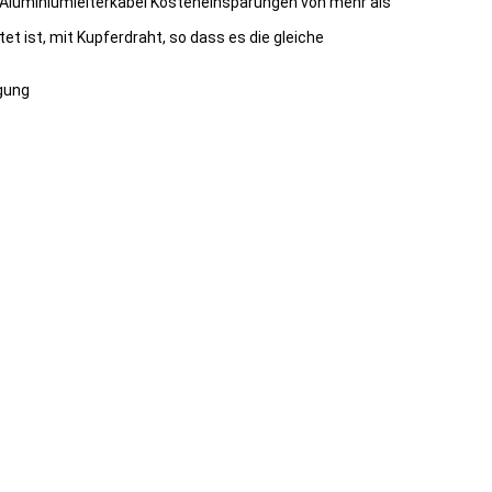
te Aluminiumleiterkabel Kosteneinsparungen von mehr als
t ist, mit Kupferdraht, so dass es die gleiche
rgung