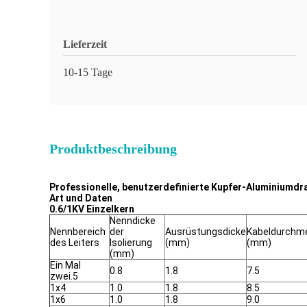
Lieferzeit
10-15 Tage
Produktbeschreibung
Professionelle, benutzerdefinierte Kupfer-Aluminiumdra
Art und Daten
0.6/1KV Einzelkern
Nenndicke
Nennbereich
der
Ausrüstungsdicke
Kabeldurchm
des Leiters
Isolierung
(mm)
(mm)
(mm)
Ein Mal
0.8
1.8
7.5
zwei.5
1x4
1.0
1.8
8.5
1x6
1.0
1.8
9.0