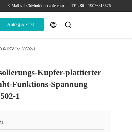
E-Mail sales3@holdonecable.com
TEL 86-- 19026815676


Antrag A Zitat
 0.6/1KV Iec 60502-1
lierungs-Kupfer-plattierter
ht-Funktions-Spannung
0502-1
na