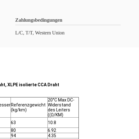
Zahlungsbedingungen
L/C, T/T, Western Union
ht, XLPE isolierte CCA Draht
20°C Max DC-
esser
Referenzgewicht
Widerstand
(kg/km)
des Leiters
((Ω/KM)
63
10.8
80
6.92
94
4.35