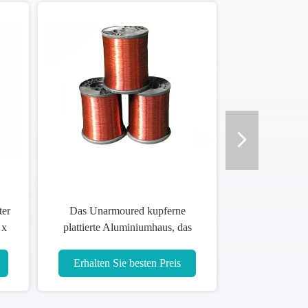
 Temp 0℃ verkupfern
n Aluminiumdraht
mmten kupfernen
Leiter
Sie besten Preis