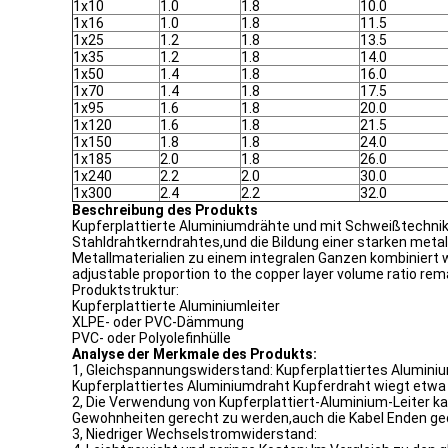
1x10
1.0
1.8
10.0
1x16
1.0
1.8
11.5
1x25
1.2
1.8
13.5
1x35
1.2
1.8
14.0
1x50
1.4
1.8
16.0
1x70
1.4
1.8
17.5
1x95
1.6
1.8
20.0
1x120
1.6
1.8
21.5
1x150
1.8
1.8
24.0
1x185
2.0
1.8
26.0
1x240
2.2
2.0
30.0
1x300
2.4
2.2
32.0
Beschreibung des Produkts
Kupferplattierte Aluminiumdrähte und mit Schweißtechnik
Stahldrahtkerndrahtes,und die Bildung einer starken met
Metallmaterialien zu einem integralen Ganzen kombiniert 
adjustable proportion to the copper layer volume ratio rem
Produktstruktur:
Kupferplattierte Aluminiumleiter
XLPE- oder PVC-Dämmung
PVC- oder Polyolefinhülle
Analyse der Merkmale des Produkts:
1, Gleichspannungswiderstand: Kupferplattiertes Aluminium
Kupferplattiertes Aluminiumdraht Kupferdraht wiegt etwa 
2, Die Verwendung von Kupferplattiert-Aluminium-Leiter ka
Gewohnheiten gerecht zu werden,auch die Kabel Enden gedr
3, Niedriger Wechselstromwiderstand: