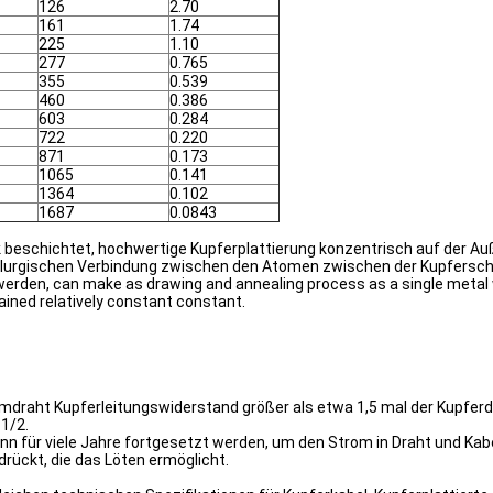
126
2.70
161
1.74
225
1.10
277
0.765
355
0.539
460
0.386
603
0.284
722
0.220
871
0.173
1065
0.141
1364
0.102
1687
0.0843
 beschichtet, hochwertige Kupferplattierung konzentrisch auf der A
allurgischen Verbindung zwischen den Atomen zwischen der Kupfersch
werden, can make as drawing and annealing process as a single metal
ained relatively constant constant.
draht Kupferleitungswiderstand größer als etwa 1,5 mal der Kupferdra
1/2.
nn für viele Jahre fortgesetzt werden, um den Strom in Draht und Kabe
ückt, die das Löten ermöglicht.