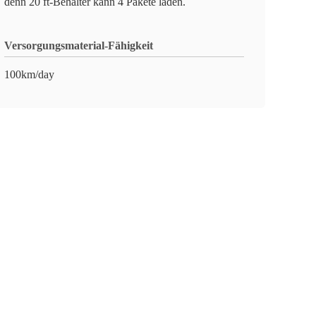
denn 20 ft-Behälter kann 4 Pakete laden.
Versorgungsmaterial-Fähigkeit
100km/day