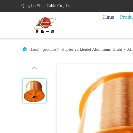
Qingdao Yilan Cable Co., Ltd.
Haus
Produ
Haus
>
produits
>
Kupfer verkleidet Aluminium Draht
>
XLP