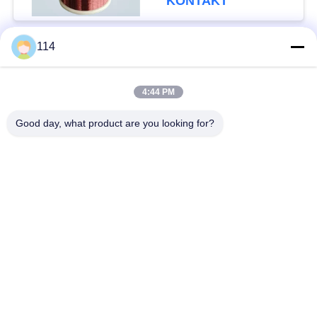
KONTAKT
114
Beliebte Kategorien
Alle
4:44 PM
XLPE-isolierte Kabel
PVC-Kabel
Good day, what product are you looking for?
gepanzertes
Mineralisolierte Kabel
elektrisches Kabel
Mehradriger Seilzug
einkerniger Draht
Abgeschirmtes
niedriger Rauch null
Instrument-Kabel
Halogenkabel