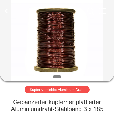
Qingdao
Yilan
Cable
Co.,
Ltd..
All
Rights
Reserved.
HAUS
PRODUKTE
VIDEOS
ÜBER
UNS
Kupfer verkleidet Aluminium Draht
FABRIK-
Gepanzerter kupferner plattierter
AUSFLUG
Aluminiumdraht-Stahlband 3 x 185