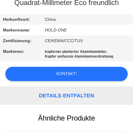
Quadrat-Millimeter Eco freundlich
QUALITÄTSKONTROLLE
Herkunftsort:
China
TRETEN
Markenname:
HOLD-ONE
SIE
Zertifizierung:
CE/KEMA/CCC/TUV
MIT
Markieren:
,
kupferner plattierter Aluminiumleiter
Kupfer umfasste Aluminiumverdrahtung
UNS
IN
KONTAKT!
VERBINDUNG
DETAILS ENTFALTEN
NACHRICHTEN
SITEMAP
Ähnliche Produkte