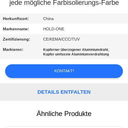
jede mögliche Farbisolierungs-Farbe
QUALITÄTSKONTROLLE
Herkunftsort:
China
TRETEN
Markenname:
HOLD-ONE
SIE
Zertifizierung:
CE/KEMA/CCC/TUV
MIT
Markieren:
,
Kupferner überzogener Aluminiumdraht
Kupfer umfasste Aluminiumverdrahtung
UNS
IN
KONTAKT!
VERBINDUNG
DETAILS ENTFALTEN
NACHRICHTEN
SITEMAP
Ähnliche Produkte