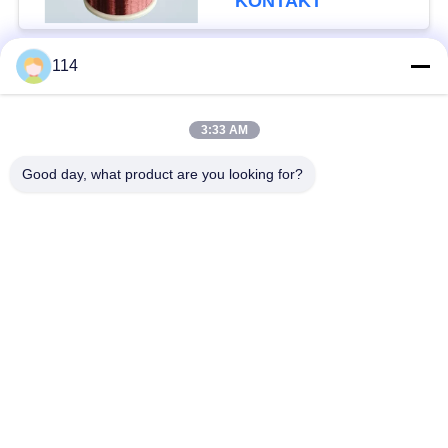
KONTAKT
114
Beliebte Kategorien
Alle
3:33 AM
XLPE-isolierte Kabel
PVC-Kabel
Good day, what product are you looking for?
gepanzertes
Mineralisolierte Kabel
elektrisches Kabel
Mehradriger Seilzug
einkerniger Draht
Abgeschirmtes
niedriger Rauch null
Instrument-Kabel
Halogenkabel