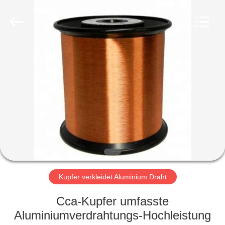
Qingdao
Yilan
Cable
Co.,
Ltd..
All
Rights
Reserved.
HAUS
PRODUKTE
VIDEOS
ÜBER
UNS
Kupfer verkleidet Aluminium Draht
FABRIK-
Cca-Kupfer umfasste
AUSFLUG
Aluminiumverdrahtungs-Hochleistung