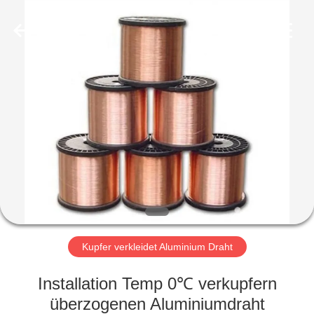
Qingdao
Yilan
Cable
Co.,
Ltd..
All
Rights
Reserved.
HAUS
PRODUKTE
VIDEOS
ÜBER
UNS
Kupfer verkleidet Aluminium Draht
FABRIK-
Installation Temp 0℃ verkupfern
AUSFLUG
überzogenen Aluminiumdraht