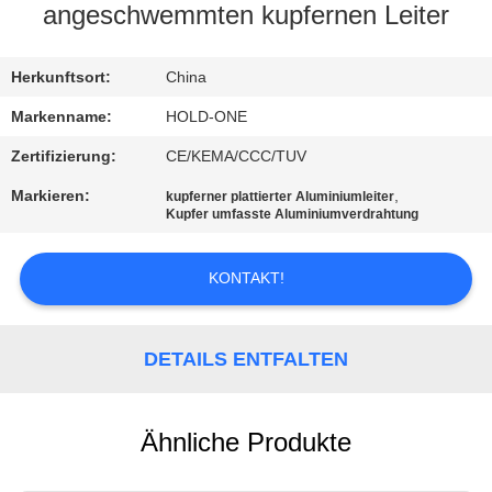
angeschwemmten kupfernen Leiter
QUALITÄTSKONTROLLE
Herkunftsort:
China
TRETEN
Markenname:
HOLD-ONE
SIE
Zertifizierung:
CE/KEMA/CCC/TUV
MIT
Markieren:
,
kupferner plattierter Aluminiumleiter
UNS
Kupfer umfasste Aluminiumverdrahtung
IN
KONTAKT!
VERBINDUNG
NACHRICHTEN
DETAILS ENTFALTEN
SITEMAP
Ähnliche Produkte