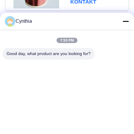
KONTAKT
Cynthia
Beliebte Kategorien
Alle
7:50 PM
XLPE-isolierte Kabel
PVC-Kabel
Good day, what product are you looking for?
gepanzertes
Mineralisolierte Kabel
elektrisches Kabel
Mehradriger Seilzug
einkerniger Draht
Abgeschirmtes
niedriger Rauch null
Instrument-Kabel
Halogenkabel