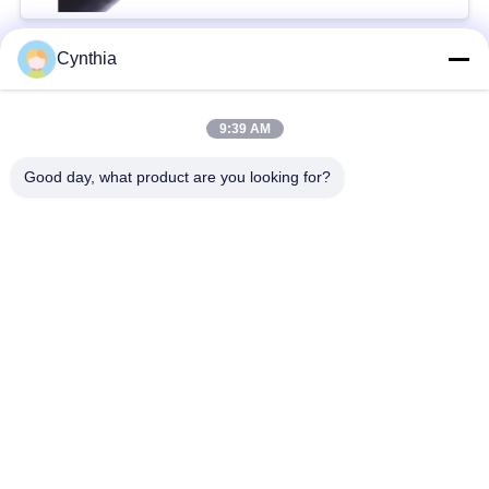
Cynthia
Beliebte Kategorien
Alle
9:39 AM
XLPE-isolierte Kabel
PVC-Kabel
Good day, what product are you looking for?
gepanzertes
Mineralisolierte Kabel
elektrisches Kabel
Mehradriger Seilzug
einkerniger Draht
Abgeschirmtes
niedriger Rauch null
Instrument-Kabel
Halogenkabel