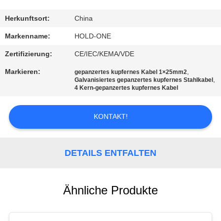
QUALITÄTSKONTROLLE
Herkunftsort:
China
Markenname:
HOLD-ONE
TRETEN
Zertifizierung:
CE/IEC/KEMA/VDE
SIE
Markieren:
,
gepanzertes kupfernes Kabel 1×25mm2
MIT
,
Galvanisiertes gepanzertes kupfernes Stahlkabel
4 Kern-gepanzertes kupfernes Kabel
UNS
IN
KONTAKT!
VERBINDUNG
DETAILS ENTFALTEN
NACHRICHTEN
Ähnliche Produkte
SITEMAP