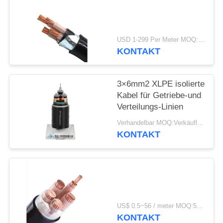
DATENSCHUTZRICHTLINIE
USD 1-299 Per Meter MOQ:500 m
KONTAKT
3×6mm2 XLPE isolierte
Kabel für Getriebe-und
Verteilungs-Linien
Verhandelbar MOQ:Verkäuflich
KONTAKT
US$ 0.5~56 / meter MOQ:500 METER
KONTAKT