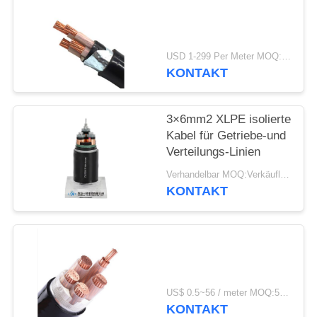
DATENSCHUTZRICHTLINIE
USD 1-299 Per Meter MOQ:500 m
KONTAKT
3×6mm2 XLPE isolierte
Kabel für Getriebe-und
Verteilungs-Linien
Verhandelbar MOQ:Verkäuflich
KONTAKT
US$ 0.5~56 / meter MOQ:500 METER
KONTAKT