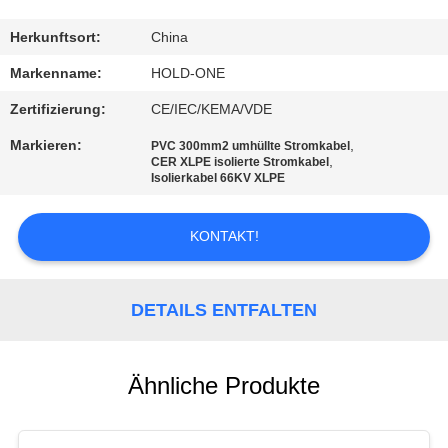
QUALITÄTSKONTROLLE
Herkunftsort:
China
Markenname:
HOLD-ONE
TRETEN
Zertifizierung:
CE/IEC/KEMA/VDE
SIE
Markieren:
,
PVC 300mm2 umhüllte Stromkabel
MIT
,
CER XLPE isolierte Stromkabel
Isolierkabel 66KV XLPE
UNS
IN
KONTAKT!
VERBINDUNG
DETAILS ENTFALTEN
NACHRICHTEN
Ähnliche Produkte
SITEMAP