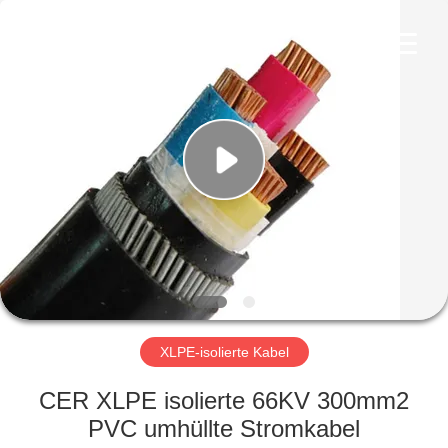
Qingdao
Yilan
Cable
Co.,
Ltd..
All
Rights
Reserved.
HAUS
PRODUKTE
VIDEOS
ÜBER
UNS
XLPE-isolierte Kabel
FABRIK-
CER XLPE isolierte 66KV 300mm2
AUSFLUG
PVC umhüllte Stromkabel