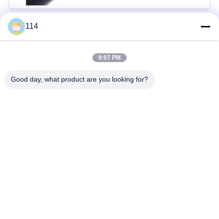
114
Beliebte Kategorien
Alle
9:07 PM
XLPE-isolierte Kabel
PVC-Kabel
Good day, what product are you looking for?
gepanzertes
Mineralisolierte Kabel
elektrisches Kabel
Mehradriger Seilzug
einkerniger Draht
Abgeschirmtes
niedriger Rauch null
Instrument-Kabel
Halogenkabel