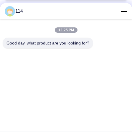
114
Beliebte Kategorien
Alle
12:25 PM
XLPE-isolierte Kabel
PVC-Kabel
Good day, what product are you looking for?
gepanzertes
Mineralisolierte Kabel
elektrisches Kabel
Mehradriger Seilzug
einkerniger Draht
Abgeschirmtes
niedriger Rauch null
Instrument-Kabel
Halogenkabel
Unterzeichnen