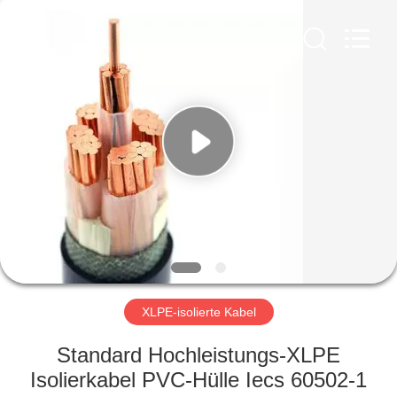
Qingdao
Yilan
Cable
Co.,
Ltd..
All
Rights
Reserved.
HAUS
PRODUKTE
VIDEOS
ÜBER
UNS
XLPE-isolierte Kabel
FABRIK-
Standard Hochleistungs-XLPE
AUSFLUG
Isolierkabel PVC-Hülle Iecs 60502-1