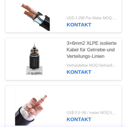
DATENSCHUTZRICHTLINIE
USD 1-299 Per Meter MOQ:500 m
KONTAKT
3×6mm2 XLPE isolierte
Kabel für Getriebe-und
Verteilungs-Linien
Verhandelbar MOQ:Verkäuflich
KONTAKT
US$ 0.5~56 / meter MOQ:500 METER
KONTAKT