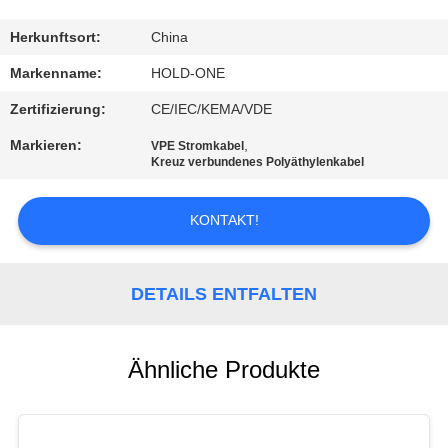
QUALITÄTSKONTROLLE
Herkunftsort:
China
Markenname:
HOLD-ONE
TRETEN
Zertifizierung:
CE/IEC/KEMA/VDE
SIE
Markieren:
,
VPE Stromkabel
MIT
Kreuz verbundenes Polyäthylenkabel
UNS
KONTAKT!
IN
VERBINDUNG
DETAILS ENTFALTEN
NACHRICHTEN
Ähnliche Produkte
SITEMAP