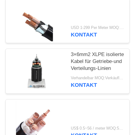
DATENSCHUTZRICHTLINIE
USD 1-299 Per Meter MOQ:500 m
KONTAKT
3×6mm2 XLPE isolierte
Kabel für Getriebe-und
Verteilungs-Linien
Verhandelbar MOQ:Verkäuflich
KONTAKT
US$ 0.5~56 / meter MOQ:500 METER