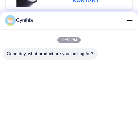
KONTAKT
Cynthia
Beliebte Kategorien
Alle
11:58 PM
XLPE-isolierte Kabel
PVC-Kabel
Good day, what product are you looking for?
gepanzertes
Mineralisolierte Kabel
elektrisches Kabel
Mehradriger Seilzug
einkerniger Draht
Abgeschirmtes
niedriger Rauch null
Instrument-Kabel
Halogenkabel