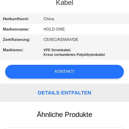
Kabel
QUALITÄTSKONTROLLE
Herkunftsort:
China
TRETEN
Markenname:
HOLD-ONE
SIE
Zertifizierung:
CE/IEC/KEMA/VDE
MIT
Markieren:
,
VPE Stromkabel
Kreuz verbundenes Polyäthylenkabel
UNS
IN
KONTAKT!
VERBINDUNG
DETAILS ENTFALTEN
NACHRICHTEN
SITEMAP
Ähnliche Produkte