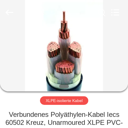
Qingdao
Yilan
Cable
Co.,
Ltd..
All
Rights
Reserved.
HAUS
PRODUKTE
VIDEOS
ÜBER
UNS
XLPE-isolierte Kabel
FABRIK-
Verbundenes Polyäthylen-Kabel Iecs
AUSFLUG
60502 Kreuz, Unarmoured XLPE PVC-