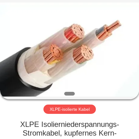
Qingdao
Yilan
Cable
Co.,
Ltd..
All
Rights
Reserved.
HAUS
PRODUKTE
VIDEOS
ÜBER
UNS
XLPE-isolierte Kabel
FABRIK-
XLPE Isolierniederspannungs-
AUSFLUG
Stromkabel, kupfernes Kern-