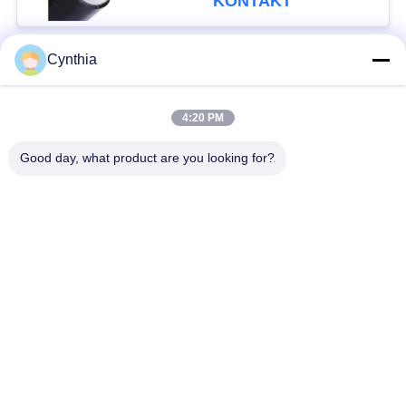
KONTAKT
Cynthia
Beliebte Kategorien
Alle
4:20 PM
XLPE-isolierte Kabel
PVC-Kabel
Good day, what product are you looking for?
gepanzertes
Mineralisolierte Kabel
elektrisches Kabel
Mehradriger Seilzug
einkerniger Draht
Abgeschirmtes
niedriger Rauch null
Instrument-Kabel
Halogenkabel