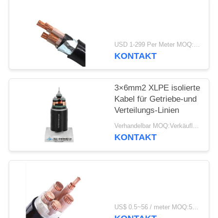
DATENSCHUTZRICHTLINIE
USD 1-299 Per Meter MOQ:500 m
KONTAKT
3×6mm2 XLPE isolierte
Kabel für Getriebe-und
Verteilungs-Linien
Verhandelbar MOQ:Verkäuflich
KONTAKT
US$ 0.5~56 / meter MOQ:500 METER