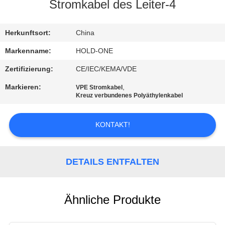
Stromkabel des Leiter-4
QUALITÄTSKONTROLLE
Herkunftsort:
China
TRETEN
Markenname:
HOLD-ONE
SIE
Zertifizierung:
CE/IEC/KEMA/VDE
MIT
Markieren:
,
VPE Stromkabel
Kreuz verbundenes Polyäthylenkabel
UNS
IN
KONTAKT!
VERBINDUNG
DETAILS ENTFALTEN
NACHRICHTEN
SITEMAP
Ähnliche Produkte