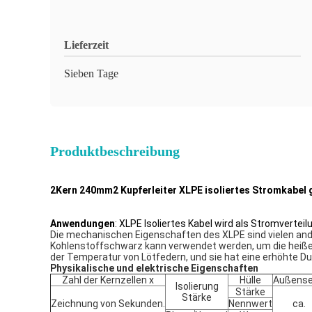
Lieferzeit
Sieben Tage
Produktbeschreibung
2Kern 240mm2 Kupferleiter XLPE isoliertes Stromkabel
Anwendungen
: XLPE Isoliertes Kabel wird als Stromvert
Die mechanischen Eigenschaften des XLPE sind vielen and
Kohlenstoffschwarz kann verwendet werden, um die heiße
der Temperatur von Lötfedern, und sie hat eine erhöhte D
Physikalische und elektrische Eigenschaften
Zahl der Kernzellen x
Hülle
Außense
Isolierung
Stärke
Stärke
Zeichnung von Sekunden.
Nennwert
ca.