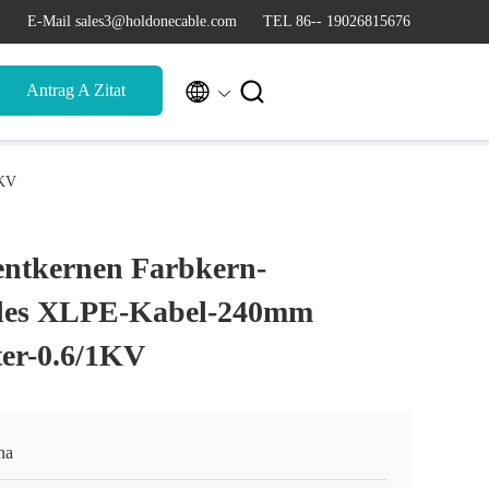
E-Mail sales3@holdonecable.com
TEL 86-- 19026815676


Antrag A Zitat
1KV
entkernen Farbkern-
des XLPE-Kabel-240mm
ter-0.6/1KV
na