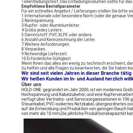
Teilentladungstest: Das Entladungsvolumen sollte für das 
Empfohlene Bestellparameter
Für ein schnelles Angebot / Lieferungen stellen Sie bitte s
1 Internationale oder besondere Norm (oder die genaue V
2 Nennspannung
3 Kupfer- oder Aluminiumleiter.
4 Größe jedes Leiters.
5 Dämmstoff: PVC XLPE oder andere.
6 Anzahl und Kennzeichnung der Leiter.
7 Weitere Anforderungen.
8 Verpacken.
9 Notwendige Lieferzeit.
10 Erforderliche Gültigkeit.
Wenn Ihnen das alles ein wenig zu technisch erscheint, dan
zu helfen und alle Fragen zu beantworten, die Sie haben k
Wir sind seit vielen Jahren in dieser Branche tät
Wir heißen Kunden im In- und Ausland herzlich wi
Über uns
HOLD-ONE. gegründet im Jahr 2000, ist ein modernes Großu
Hochspannung und Kabelzubehör, und eine Kupferverarbeit
verfügt über Vertriebs- und Serviceorganisationen in 106 
Steuerkabel, PVC-isoliertes Netzkabel, übergeordnetes iso
auf die Entwicklung und Produktion von geringen Rauch ha
von mehr als 10 mm,Die jährliche Produktionskapazität ka