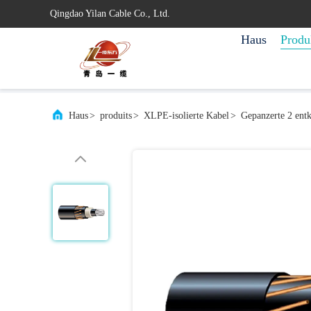
Qingdao Yilan Cable Co., Ltd.
Haus
Produ
Haus
>
produits
>
XLPE-isolierte Kabel
>
Gepanzerte 2 en