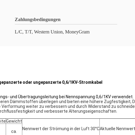
Zahlungsbedingungen
L/C, T/T, Western Union, MoneyGram
 gepanzerte oder ungepanzerte 0,6/1KV-Stromkabel
eilungs- und Übertragungsleitung bei Nennspannung 0,6/1KV verwendet.
eren Dämmstoffen überlegen und bieten eine höhere Zugfestigkeit, D
 Verformung weiter zu verbessern und durch Widerstand zu schneiden
urchflussfestigkeit und verbesserte Alterungseigenschaften.
ite
Gewicht
Nennwert der Strömung in der Luft 30°C
Aktuelle Nennwert
ca.