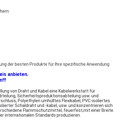
chern:
ierung der besten Produkte für Ihre spezifische Anwendung
eis anbieten.
!!!
lung von Draht und Kabel.eine Kabelwerkstatt für
teilung, Sicherheitsproduktionsabteilung usw. und
chluss, Polyethylen umhülltes Flexikabel, PVC-isoliertes
lierter Schaldraht und -kabel, usw. und konzentrieren sich
erschiedene Flammschutzmittel, feuerfest,mit einer Breite
er internationalen Standards produzieren.