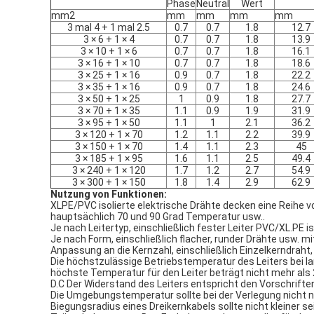
Phase
Neutral
Wert
mm2
mm
mm
mm
mm
3 mal 4 + 1 mal 2.5
0.7
0.7
1.8
12.7
3 × 6 + 1 × 4
0.7
0.7
1.8
13.9
3 × 10 + 1 × 6
0.7
0.7
1.8
16.1
3 × 16 + 1 × 10
0.7
0.7
1.8
18.6
3 × 25 + 1 × 16
0.9
0.7
1.8
22.2
3 × 35 + 1 × 16
0.9
0.7
1.8
24.6
3 × 50 + 1 × 25
1
0.9
1.8
27.7
3 × 70 + 1 × 35
1.1
0.9
1.9
31.9
3 × 95 + 1 × 50
1.1
1
2.1
36.2
3 × 120 + 1 × 70
1.2
1.1
2.2
39.9
3 × 150 + 1 × 70
1.4
1.1
2.3
45
3 × 185 + 1 × 95
1.6
1.1
2.5
49.4
3 × 240 + 1 × 120
1.7
1.2
2.7
54.9
3 × 300 + 1 × 150
1.8
1.4
2.9
62.9
Nutzung von Funktionen:
XLPE/PVC isolierte elektrische Drähte decken eine Reihe v
hauptsächlich 70 und 90 Grad Temperatur usw..
Je nach Leitertyp, einschließlich fester Leiter PVC/XL.PE is
Je nach Form, einschließlich flacher, runder Drähte usw. m
Anpassung an die Kernzahl, einschließlich Einzelkerndraht
Die höchstzulässige Betriebstemperatur des Leiters bei lan
höchste Temperatur für den Leiter beträgt nicht mehr als 2
D.C Der Widerstand des Leiters entspricht den Vorschrift
Die Umgebungstemperatur sollte bei der Verlegung nicht nie
Biegungsradius eines Dreikernkabels sollte nicht kleiner 