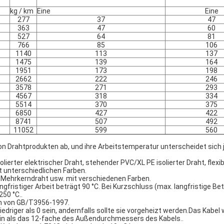
kg / km
Eine
Eine
277
37
47
363
47
60
527
64
81
766
85
106
1140
113
137
1475
139
164
1951
173
198
2662
222
246
3578
271
293
4567
318
334
5514
370
375
6850
427
422
8741
507
492
11052
599
560
on Drahtprodukten ab, und ihre Arbeitstemperatur unterscheidet sich 
olierter elektrischer Draht, stehender PVC/XL PE isolierter Draht, flex
it unterschiedlichen Farben.
, Mehrkerndraht usw. mit verschiedenen Farben.
gfristiger Arbeit beträgt 90 °C. Bei Kurzschluss (max. langfristige B
50 °C..
en von GB/T3956-1997.
driger als 0 sein, andernfalls sollte sie vorgeheizt werden.Das Kabel 
sein als das 12-fache des Außendurchmessers des Kabels..