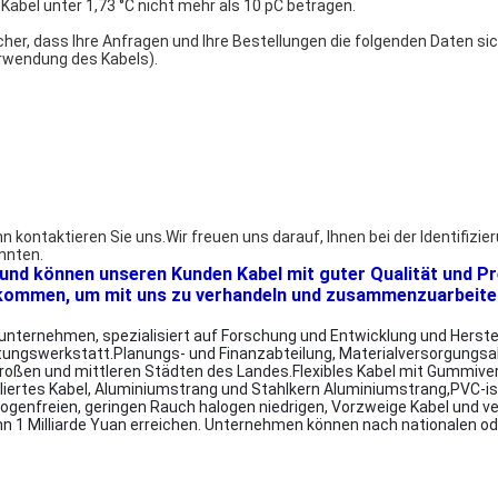
Kabel unter 1,73 °C nicht mehr als 10 pC betragen.
icher, dass Ihre Anfragen und Ihre Bestellungen die folgenden Daten si
erwendung des Kabels).
n kontaktieren Sie uns.Wir freuen uns darauf, Ihnen bei der Identifiz
önnten.
ig und können unseren Kunden Kabel mit guter Qualität und Pr
llkommen, um mit uns zu verhandeln und zusammenzuarbeiten
nternehmen, spezialisiert auf Forschung und Entwicklung und Herstel
ungswerkstatt.Planungs- und Finanzabteilung, Materialversorgungsab
großen und mittleren Städten des Landes.Flexibles Kabel mit Gummivers
liertes Kabel, Aluminiumstrang und Stahlkern Aluminiumstrang,PVC-iso
logenfreien, geringen Rauch halogen niedrigen, Vorzweige Kabel und v
nn 1 Milliarde Yuan erreichen. Unternehmen können nach nationalen od