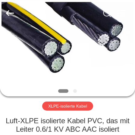
Qingdao
Yilan
Cable
Co.,
Ltd..
All
Rights
Reserved.
HAUS
PRODUKTE
VIDEOS
ÜBER
UNS
XLPE-isolierte Kabel
FABRIK-
Luft-XLPE isolierte Kabel PVC, das mit
AUSFLUG
Leiter 0.6/1 KV ABC AAC isoliert