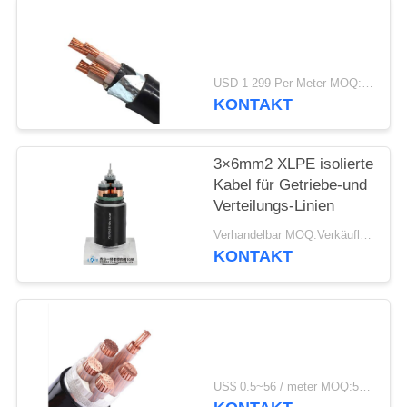
DATENSCHUTZRICHTLINIE
USD 1-299 Per Meter MOQ:500 m
KONTAKT
3×6mm2 XLPE isolierte
Kabel für Getriebe-und
Verteilungs-Linien
Verhandelbar MOQ:Verkäuflich
KONTAKT
US$ 0.5~56 / meter MOQ:500 METER