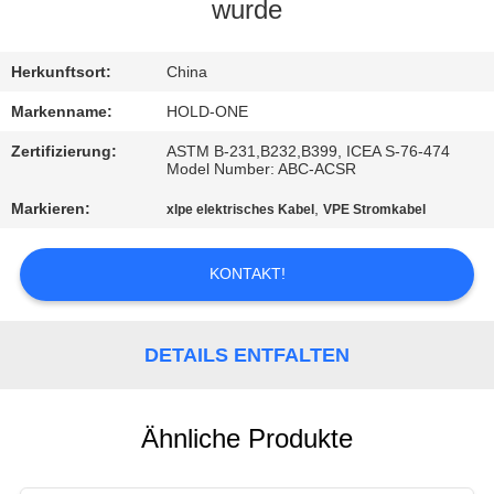
wurde
QUALITÄTSKONTROLLE
Herkunftsort:
China
TRETEN
Markenname:
HOLD-ONE
SIE
Zertifizierung:
ASTM B-231,B232,B399, ICEA S-76-474
Model Number: ABC-ACSR
MIT
Markieren:
,
xlpe elektrisches Kabel
VPE Stromkabel
UNS
IN
KONTAKT!
VERBINDUNG
DETAILS ENTFALTEN
NACHRICHTEN
SITEMAP
Ähnliche Produkte