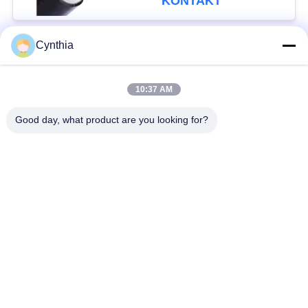
KONTAKT
Cynthia
Beliebte Kategorien
Alle
10:37 AM
XLPE-isolierte Kabel
PVC-Kabel
Good day, what product are you looking for?
gepanzertes
Mineralisolierte Kabel
elektrisches Kabel
Mehradriger Seilzug
einkerniger Draht
Abgeschirmtes
niedriger Rauch null
Instrument-Kabel
Halogenkabel