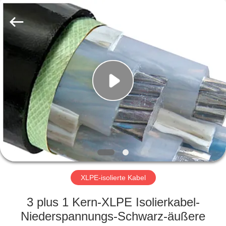
Qingdao
Yilan
Cable
Co.,
Ltd..
All
Rights
Reserved.
HAUS
PRODUKTE
VIDEOS
ÜBER
UNS
XLPE-isolierte Kabel
FABRIK-
3 plus 1 Kern-XLPE Isolierkabel-
AUSFLUG
Niederspannungs-Schwarz-äußere