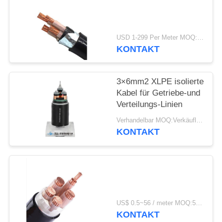
DATENSCHUTZRICHTLINIE
USD 1-299 Per Meter MOQ:500 m
KONTAKT
3×6mm2 XLPE isolierte
Kabel für Getriebe-und
Verteilungs-Linien
Verhandelbar MOQ:Verkäuflich
KONTAKT
US$ 0.5~56 / meter MOQ:500 METER
KONTAKT