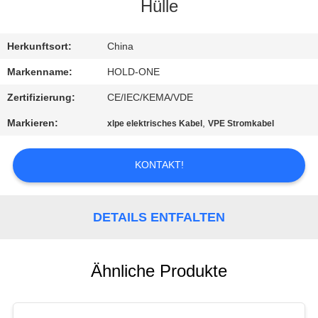
Hülle
QUALITÄTSKONTROLLE
Herkunftsort:
China
TRETEN
Markenname:
HOLD-ONE
SIE
Zertifizierung:
CE/IEC/KEMA/VDE
MIT
Markieren:
,
xlpe elektrisches Kabel
VPE Stromkabel
UNS
IN
KONTAKT!
VERBINDUNG
DETAILS ENTFALTEN
NACHRICHTEN
Ähnliche Produkte
SITEMAP