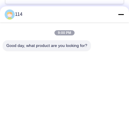
114
Beliebte Kategorien
Alle
9:00 PM
XLPE-isolierte Kabel
PVC-Kabel
Good day, what product are you looking for?
gepanzertes
Mineralisolierte Kabel
elektrisches Kabel
Mehradriger Seilzug
einkerniger Draht
Abgeschirmtes
niedriger Rauch null
Instrument-Kabel
Halogenkabel