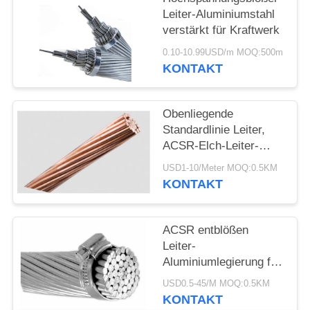
DATENSCHUTZRICHTLINIE
Leiter-Aluminiumstahl
verstärkt für Kraftwerk
0.10-10.99USD/m MOQ:500m
KONTAKT
Obenliegende
Standardlinie Leiter,
ACSR-Elch-Leiter-
Runddraht CCC ASTM
USD1-10/Meter MOQ:0.5KM
KONTAKT
ACSR entblößen
Leiter-
Aluminiumlegierung für
obenliegende
USD0.5-45/M MOQ:0.5KM
Fernleitung BS215
KONTAKT