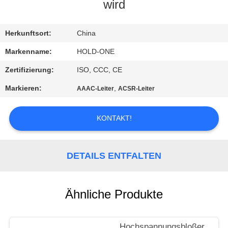
wird
QUALITÄTSKONTROLLE
Herkunftsort:
China
TRETEN
Markenname:
HOLD-ONE
SIE
Zertifizierung:
ISO, CCC, CE
MIT
Markieren:
,
AAAC-Leiter
ACSR-Leiter
UNS
IN
KONTAKT!
VERBINDUNG
DETAILS ENTFALTEN
NACHRICHTEN
Ähnliche Produkte
SITEMAP
Hochspannungsbloßer