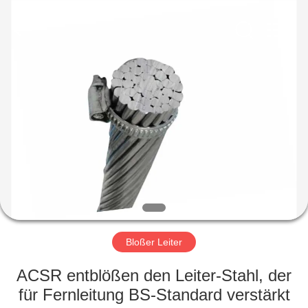
Qingdao
Yilan
Cable
Co.,
Ltd..
All
Rights
Reserved.
HAUS
PRODUKTE
VIDEOS
ÜBER
UNS
Bloßer Leiter
FABRIK-
ACSR entblößen den Leiter-Stahl, der
AUSFLUG
für Fernleitung BS-Standard verstärkt