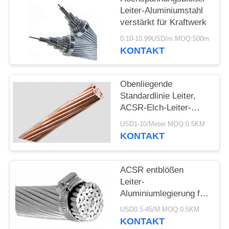
DATENSCHUTZRICHTLINIE
Leiter-Aluminiumstahl
verstärkt für Kraftwerk
0.10-10.99USD/m MOQ:500m
KONTAKT
Obenliegende
Standardlinie Leiter,
ACSR-Elch-Leiter-
Runddraht CCC ASTM
USD1-10/Meter MOQ:0.5KM
KONTAKT
ACSR entblößen
Leiter-
Aluminiumlegierung für
obenliegende
USD0.5-45/M MOQ:0.5KM
Fernleitung BS215
KONTAKT