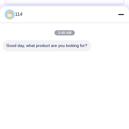
114
Beliebte Kategorien
Alle
3:40 AM
XLPE-isolierte Kabel
PVC-Kabel
Good day, what product are you looking for?
gepanzertes
Mineralisolierte Kabel
elektrisches Kabel
Mehradriger Seilzug
einkerniger Draht
Abgeschirmtes
niedriger Rauch null
Instrument-Kabel
Halogenkabel