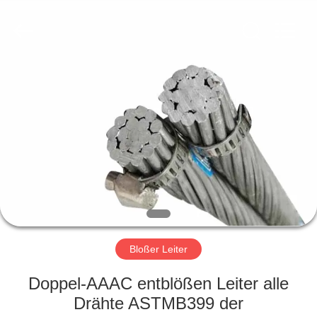
Qingdao
Yilan
Cable
Co.,
Ltd..
All
Rights
Reserved.
HAUS
PRODUKTE
VIDEOS
ÜBER
UNS
Bloßer Leiter
FABRIK-
Doppel-AAAC entblößen Leiter alle
AUSFLUG
Drähte ASTMB399 der