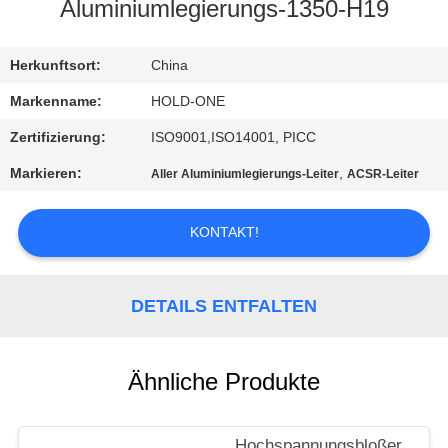
Aluminiumlegierungs-1350-H19
QUALITÄTSKONTROLLE
Herkunftsort:
China
TRETEN
Markenname:
HOLD-ONE
SIE
Zertifizierung:
ISO9001,ISO14001, PICC
MIT
Markieren:
,
Aller Aluminiumlegierungs-Leiter
ACSR-Leiter
UNS
IN
KONTAKT!
VERBINDUNG
DETAILS ENTFALTEN
NACHRICHTEN
Ähnliche Produkte
SITEMAP
Hochspannungsbloßer