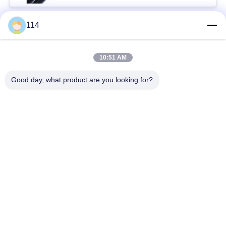
114
Beliebte Kategorien
Alle
10:51 AM
XLPE-isolierte Kabel
PVC-Kabel
Good day, what product are you looking for?
gepanzertes
Mineralisolierte Kabel
elektrisches Kabel
Mehradriger Seilzug
einkerniger Draht
Abgeschirmtes
niedriger Rauch null
Instrument-Kabel
Halogenkabel