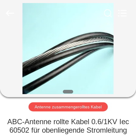
Qingdao
Yilan
Cable
Co.,
Ltd..
All
Rights
Reserved.
HAUS
PRODUKTE
VIDEOS
ÜBER
UNS
Antenne zusammengerolltes Kabel
FABRIK-
ABC-Antenne rollte Kabel 0.6/1KV Iec
AUSFLUG
60502 für obenliegende Stromleitung