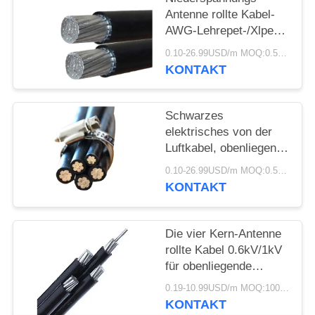
DATENSCHUTZRICHTLINIE
Antenne rollte Kabel-
AWG-Lehrepet-/Xlpe-
Isolierungs-Aluminium-
0.10-26.99USD/m MOQ:0.5KM
Leiter zusammen
KONTAKT
Schwarzes
elektrisches von der
Luftkabel, obenliegende
elektrische Leitungen
0.10-26.99USD/m MOQ:0.5KM
für Stromversorgung
KONTAKT
Die vier Kern-Antenne
rollte Kabel 0.6kV/1kV
für obenliegende
Stromleitungen
0.19-10.99USD/m MOQ:1000M
zusammen
KONTAKT