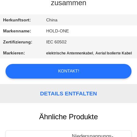
zusammen
QUALITÄTSKONTROLLE
Herkunftsort:
China
TRETEN
Markenname:
HOLD-ONE
SIE
Zertifizierung:
IEC 60502
MIT
Markieren:
,
elektrische Antennenkabel
Aerial Isolierte Kabel
UNS
IN
KONTAKT!
VERBINDUNG
DETAILS ENTFALTEN
NACHRICHTEN
Ähnliche Produkte
SITEMAP
Niederspannungs-