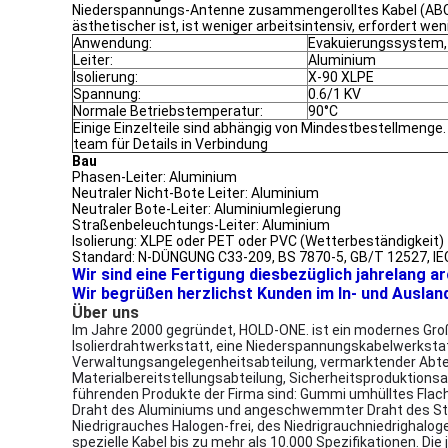
Niederspannungs-Antenne zusammengerolltes Kabel (ABC) is
ästhetischer ist, ist weniger arbeitsintensiv, erfordert 
Anwendung:
Evakuierungssystem,
Leiter:
Aluminium
Isolierung:
X-90 XLPE
Spannung:
0.6/1 KV
Normale Betriebstemperatur:
90°C
Einige Einzelteile sind abhängig von Mindestbestellmenge.
team für Details in Verbindung
Bau
Phasen-Leiter: Aluminium
Neutraler Nicht-Bote Leiter: Aluminium
Neutraler Bote-Leiter: Aluminiumlegierung
Straßenbeleuchtungs-Leiter: Aluminium
Isolierung: XLPE oder PET oder PVC (Wetterbeständigkeit)
Standard: N-DÜNGUNG C33-209, BS 7870-5, GB/T 12527, IE
Wir sind eine Fertigung diesbezüglich jahrelang a
Wir begrüßen herzlichst Kunden im In- und Auslan
Über uns
Im Jahre 2000 gegründet, HOLD-ONE. ist ein modernes Groß
Isolierdrahtwerkstatt, eine Niederspannungskabelwerksta
Verwaltungsangelegenheitsabteilung, vermarktender Abtei
Materialbereitstellungsabteilung, Sicherheitsproduktionsa
führenden Produkte der Firma sind: Gummi umhülltes Flach
Draht des Aluminiums und angeschwemmter Draht des Stahlk
Niedrigrauches Halogen-frei, des Niedrigrauchniedrigha
spezielle Kabel bis zu mehr als 10.000 Spezifikationen. Di