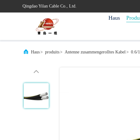
Qingdao Yilan Cable Co., Ltd.
Haus
Produ
Haus
>
produits
>
Antenne zusammengerolltes Kabel
>
0.6/