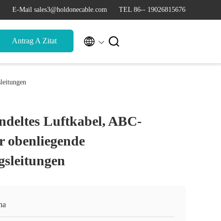
E-Mail sales3@holdonecable.com
TEL 86-- 19026815676


Antrag A Zitat
leitungen
ndeltes Luftkabel, ABC-
r obenliegende
sleitungen
na