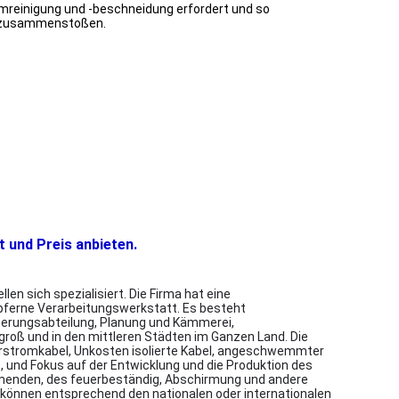
umreinigung und -beschneidung erfordert und so
iterzusammenstoßen.
t und Preis anbieten.
n sich spezialisiert. Die Firma hat eine
pferne Verarbeitungswerkstatt. Es besteht
herungsabteilung, Planung und Kämmerei,
 groß und in den mittleren Städten im Ganzen Land. Die
lierstromkabel, Unkosten isolierte Kabel, angeschwemmter
 und Fokus auf der Entwicklung und die Produktion des
mmenden, des feuerbeständig, Abschirmung und andere
en können entsprechend den nationalen oder internationalen