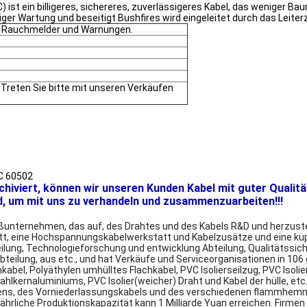
t ein billigeres, sichereres, zuverlässigeres Kabel, das weniger Ba
weniger Wartung und beseitigt Bushfires wird eingeleitet durch das Le
 Rauchmelder und Warnungen.
 Treten Sie bitte mit unseren Verkäufen
C 60502
rchiviert, können wir unseren Kunden Kabel mit guter Qualitä
d, um mit uns zu verhandeln und zusammenzuarbeiten!!!
unternehmen, das auf, des Drahtes und des Kabels R&D und herzustelle
tt, eine Hochspannungskabelwerkstatt und Kabelzusätze und eine ku
lung, Technologieforschung und entwicklung Abteilung, Qualitätssic
bteilung, aus etc., und hat Verkäufe und Serviceorganisationen in 106
kabel, Polyäthylen umhülltes Flachkabel, PVC Isolierseilzug, PVC Iso
ernaluminiums, PVC Isolier(weicher) Draht und Kabel der hülle, etc.,
logens, des Vorniederlassungskabels und des verschiedenen flammhe
e jährliche Produktionskapazität kann 1 Milliarde Yuan erreichen. Firm