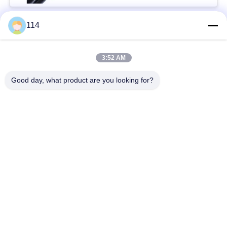
114
Beliebte Kategorien
Alle
3:52 AM
XLPE-isolierte Kabel
PVC-Kabel
Good day, what product are you looking for?
gepanzertes
Mineralisolierte Kabel
elektrisches Kabel
Mehradriger Seilzug
einkerniger Draht
Abgeschirmtes
niedriger Rauch null
Instrument-Kabel
Halogenkabel