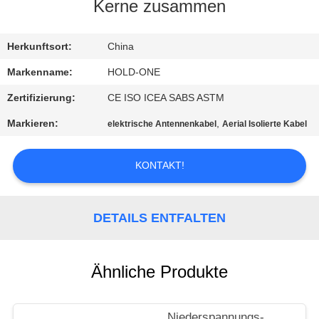
Kerne zusammen
QUALITÄTSKONTROLLE
Herkunftsort:
China
TRETEN
Markenname:
HOLD-ONE
SIE
Zertifizierung:
CE ISO ICEA SABS ASTM
MIT
Markieren:
,
elektrische Antennenkabel
Aerial Isolierte Kabel
UNS
IN
KONTAKT!
VERBINDUNG
DETAILS ENTFALTEN
NACHRICHTEN
Ähnliche Produkte
SITEMAP
Niederspannungs-