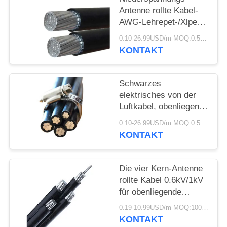
DATENSCHUTZRICHTLINIE
Antenne rollte Kabel-
AWG-Lehrepet-/Xlpe-
Isolierungs-Aluminium-
0.10-26.99USD/m MOQ:0.5KM
Leiter zusammen
KONTAKT
Schwarzes
elektrisches von der
Luftkabel, obenliegende
elektrische Leitungen
0.10-26.99USD/m MOQ:0.5KM
für Stromversorgung
KONTAKT
Die vier Kern-Antenne
rollte Kabel 0.6kV/1kV
für obenliegende
Stromleitungen
0.19-10.99USD/m MOQ:1000M
zusammen
KONTAKT