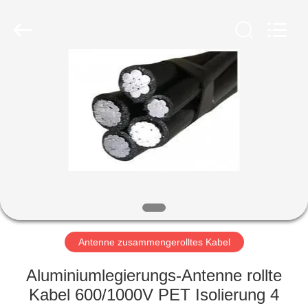
Qingdao
Yilan
Cable
Co.,
Ltd..
All
Rights
Reserved.
HAUS
PRODUKTE
VIDEOS
ÜBER
UNS
Antenne zusammengerolltes Kabel
FABRIK-
Aluminiumlegierungs-Antenne rollte
AUSFLUG
Kabel 600/1000V PET Isolierung 4