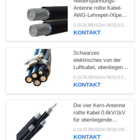
DATENSCHUTZRICHTLINIE
Niederspannungs-
Antenne rollte Kabel-
AWG-Lehrepet-/Xlpe-
Isolierungs-Aluminium-
0.10-26.99USD/m MOQ:0.5KM
Leiter zusammen
KONTAKT
Schwarzes
elektrisches von der
Luftkabel, obenliegende
elektrische Leitungen
0.10-26.99USD/m MOQ:0.5KM
für Stromversorgung
KONTAKT
Die vier Kern-Antenne
rollte Kabel 0.6kV/1kV
für obenliegende
Stromleitungen
0.19-10.99USD/m MOQ:1000M
zusammen
KONTAKT