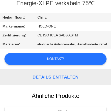
Energie-XLPE verkabeln 75℃
QUALITÄTSKONTROLLE
Herkunftsort:
China
TRETEN
Markenname:
HOLD-ONE
SIE
Zertifizierung:
CE ISO ICEA SABS ASTM
MIT
Markieren:
,
elektrische Antennenkabel
Aerial Isolierte Kabel
UNS
IN
KONTAKT!
VERBINDUNG
DETAILS ENTFALTEN
NACHRICHTEN
Ähnliche Produkte
SITEMAP