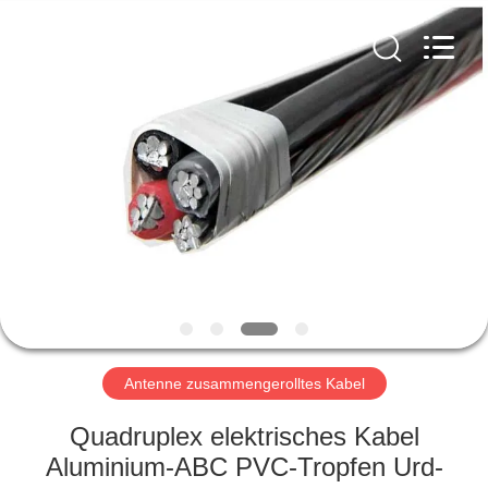
Qingdao
Yilan
Cable
Co.,
Ltd..
All
Rights
Reserved.
HAUS
PRODUKTE
VIDEOS
ÜBER
UNS
Antenne zusammengerolltes Kabel
FABRIK-
Quadruplex elektrisches Kabel
AUSFLUG
Aluminium-ABC PVC-Tropfen Urd-