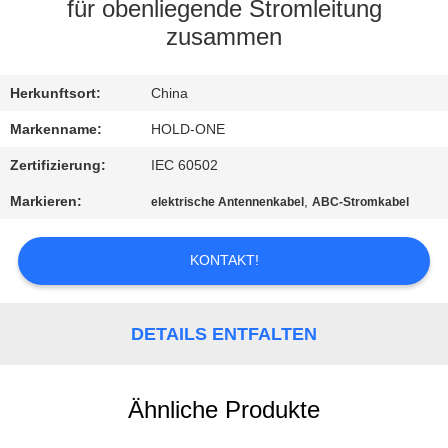
für obenliegende Stromleitung
QUALITÄTSKONTROLLE
zusammen
TRETEN
Herkunftsort:
China
SIE
Markenname:
HOLD-ONE
MIT
Zertifizierung:
IEC 60502
UNS
Markieren:
,
elektrische Antennenkabel
ABC-Stromkabel
IN
VERBINDUNG
KONTAKT!
NACHRICHTEN
DETAILS ENTFALTEN
SITEMAP
Ähnliche Produkte