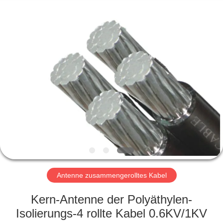
Qingdao
Yilan
Cable
Co.,
Ltd..
All
Rights
Reserved.
HAUS
PRODUKTE
VIDEOS
ÜBER
UNS
Antenne zusammengerolltes Kabel
FABRIK-
Kern-Antenne der Polyäthylen-
AUSFLUG
Isolierungs-4 rollte Kabel 0.6KV/1KV