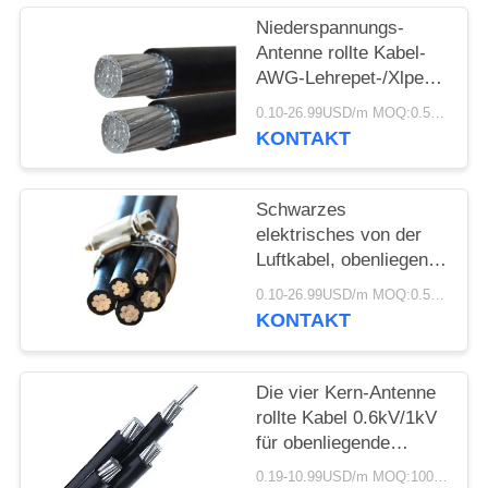
DATENSCHUTZRICHTLINIE
Niederspannungs-
Antenne rollte Kabel-
AWG-Lehrepet-/Xlpe-
Isolierungs-Aluminium-
0.10-26.99USD/m MOQ:0.5KM
Leiter zusammen
KONTAKT
Schwarzes
elektrisches von der
Luftkabel, obenliegende
elektrische Leitungen
0.10-26.99USD/m MOQ:0.5KM
für Stromversorgung
KONTAKT
Die vier Kern-Antenne
rollte Kabel 0.6kV/1kV
für obenliegende
Stromleitungen
0.19-10.99USD/m MOQ:1000M