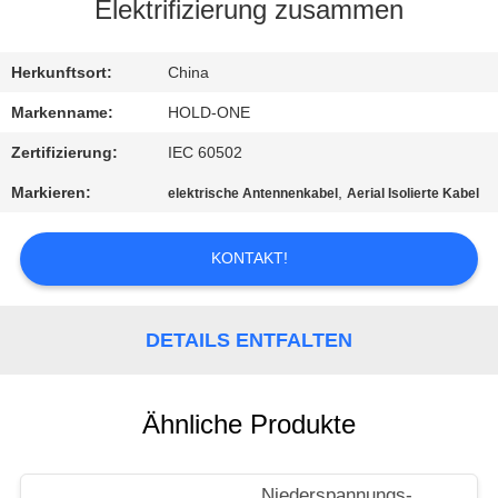
Elektrifizierung zusammen
QUALITÄTSKONTROLLE
Herkunftsort:
China
TRETEN
Markenname:
HOLD-ONE
SIE
Zertifizierung:
IEC 60502
MIT
Markieren:
,
elektrische Antennenkabel
Aerial Isolierte Kabel
UNS
IN
KONTAKT!
VERBINDUNG
DETAILS ENTFALTEN
NACHRICHTEN
Ähnliche Produkte
SITEMAP
Niederspannungs-