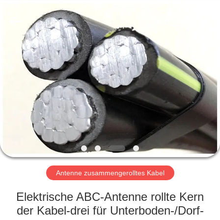
Qingdao
Yilan
Cable
Co.,
Ltd..
All
Rights
Reserved.
HAUS
PRODUKTE
VIDEOS
ÜBER
UNS
Antenne zusammengerolltes Kabel
FABRIK-
Elektrische ABC-Antenne rollte Kern
AUSFLUG
der Kabel-drei für Unterboden-/Dorf-