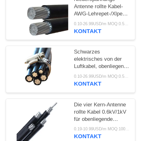
DATENSCHUTZRICHTLINIE
Antenne rollte Kabel-
AWG-Lehrepet-/Xlpe-
Isolierungs-Aluminium-
0.10-26.99USD/m MOQ:0.5KM
Leiter zusammen
KONTAKT
Schwarzes
elektrisches von der
Luftkabel, obenliegende
elektrische Leitungen
0.10-26.99USD/m MOQ:0.5KM
für Stromversorgung
KONTAKT
Die vier Kern-Antenne
rollte Kabel 0.6kV/1kV
für obenliegende
Stromleitungen
0.19-10.99USD/m MOQ:1000M
zusammen
KONTAKT