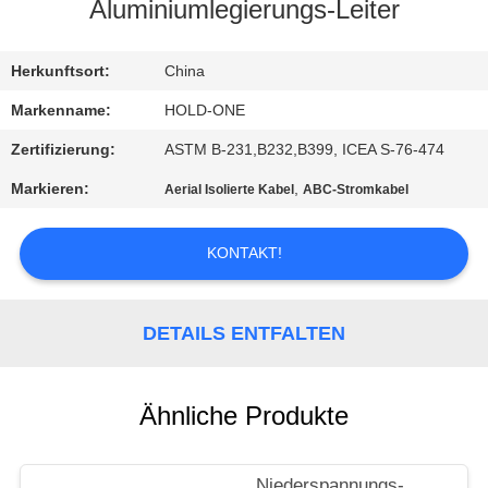
Aluminiumlegierungs-Leiter
QUALITÄTSKONTROLLE
Herkunftsort:
China
TRETEN
Markenname:
HOLD-ONE
SIE
Zertifizierung:
ASTM B-231,B232,B399, ICEA S-76-474
MIT
Markieren:
,
Aerial Isolierte Kabel
ABC-Stromkabel
UNS
IN
KONTAKT!
VERBINDUNG
DETAILS ENTFALTEN
NACHRICHTEN
Ähnliche Produkte
SITEMAP
Niederspannungs-