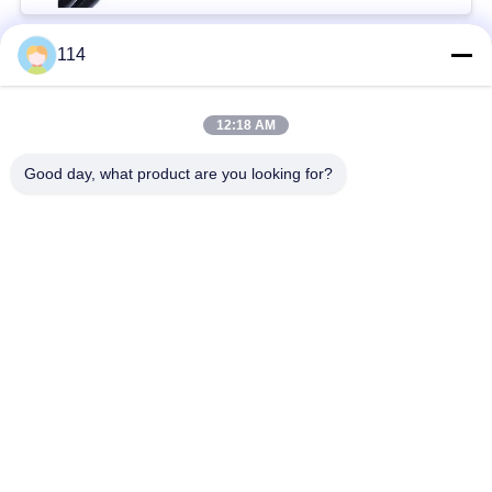
114
Beliebte Kategorien
Alle
12:18 AM
XLPE-isolierte Kabel
PVC-Kabel
Good day, what product are you looking for?
gepanzertes
Mineralisolierte Kabel
elektrisches Kabel
Mehradriger Seilzug
einkerniger Draht
Abgeschirmtes
niedriger Rauch null
Instrument-Kabel
Halogenkabel