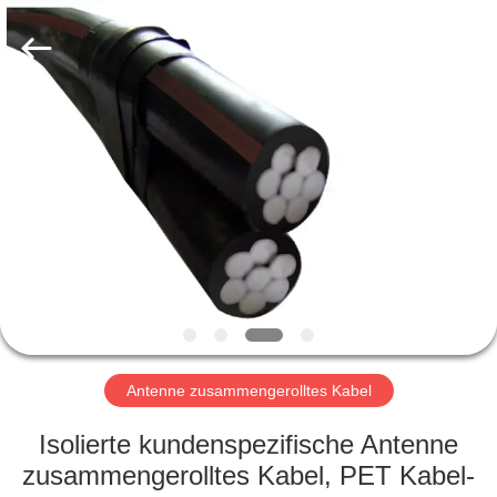
Qingdao
Yilan
Cable
Co.,
Ltd..
All
Rights
Reserved.
HAUS
PRODUKTE
VIDEOS
ÜBER
UNS
Antenne zusammengerolltes Kabel
FABRIK-
Isolierte kundenspezifische Antenne
AUSFLUG
zusammengerolltes Kabel, PET Kabel-