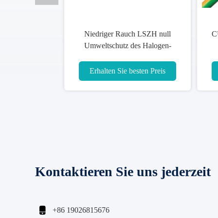
Niedriger Rauch LSZH null
C
Umweltschutz des Halogen-
Kabel-1 des Kern-2 des Kern-3
des Kern-WDZA-YJY
Erhalten Sie besten Preis
Kontaktieren Sie uns jederzeit

+86 19026815676