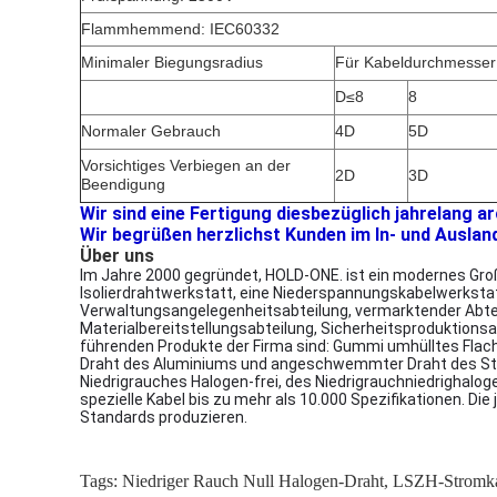
Flammhemmend: IEC60332
Minimaler Biegungsradius
Für Kabeldurchmesser 
D≤8
8
Normaler Gebrauch
4D
5D
Vorsichtiges Verbiegen an der
2D
3D
Beendigung
Wir sind eine Fertigung diesbezüglich jahrelang a
Wir begrüßen herzlichst Kunden im In- und Auslan
Über uns
Im Jahre 2000 gegründet, HOLD-ONE. ist ein modernes Groß
Isolierdrahtwerkstatt, eine Niederspannungskabelwerksta
Verwaltungsangelegenheitsabteilung, vermarktender Abtei
Materialbereitstellungsabteilung, Sicherheitsproduktionsa
führenden Produkte der Firma sind: Gummi umhülltes Flach
Draht des Aluminiums und angeschwemmter Draht des Stahlk
Niedrigrauches Halogen-frei, des Niedrigrauchniedrigha
spezielle Kabel bis zu mehr als 10.000 Spezifikationen. Di
Standards produzieren.
Tags:
Niedriger Rauch Null Halogen-Draht
,
LSZH-Stromk