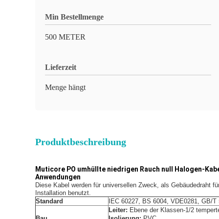
Min Bestellmenge
500 METER
Lieferzeit
Menge hängt
Produktbeschreibung
Muticore PO umhüllte niedrigen Rauch null Halogen-Kab
Anwendungen
Diese Kabel werden für universellen Zweck, als Gebäudedraht fü
Installation benutzt.
Standard
IEC 60227, BS 6004, VDE0281, GB/T 
Leiter:
Ebene der Klassen-1/2 tempert
Bau
Isolierung:
PVC