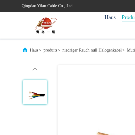
Qingdao Yilan Cable Co., Ltd.
Haus
Produ
Haus
>
produits
>
niedriger Rauch null Halogenkabel
>
Muti