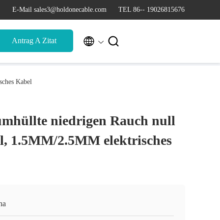
E-Mail sales3@holdonecable.com
TEL 86-- 19026815676


Antrag A Zitat
sches Kabel
mhüllte niedrigen Rauch null
l, 1.5MM/2.5MM elektrisches
na