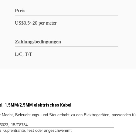
Preis
US$0.5~20 per meter
Zahlungsbedingungen
L/C, T/T
el, 1.5MM/2.5MM elektrisches Kabel
r Macht, Beleuchtungs- und Steuerdraht zu den Elektrogeräten, passenden für 
5023, JB/T8734
e Kupferdrähte, fest oder angeschwemmt