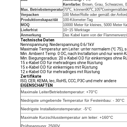
Kernfarbe:
Brown, Grau, Schwarzes, Bl
Max. Betriebstemperatur
7
0℃, können90℃,105℃seingemäßder
Verpacken
100 Meter/Rolle oder gemäß der Anfor
Produktionskapazität
100-Kilometer-Tag
MOQ
10000 Meter für kleines, 5000 Meter fü
Lieferfrist
10~15 Werktage
Anmerkung
Das Kabel kann von der Flammenverzög
Technische Daten
Nennspannung: Niederspannung 0.6/1kV
Maximale Temperatur am Leiter: unter normalem (℃ 75), sc
Min. Ambient Temp. 0 OC, nach Installation und nur wenn Kab
Min. Biegungsradius: 20 x-Kabel O.D für einkerniges ohne 
15 x-Kabel O.D für mehradriges ohne Rüstung
15 x-Kabel O.D für einkerniges mit Rüstung
12 x-Kabel O.D für mehradriges mit Rüstung
Zertifikate
ISO, CER, KEMA, Iec, RoHS, CCC, P3C und mehr andere
EIGENSCHAFTEN
Maximale LeiterBetriebstemperatur: +70°C
Niedrigste umgebende Temperatur für Festeinbau: - 30°C
Niedrigste Installationstemperatur: -5°C
Maximale Kurzschlusstemperatur am leiter: +160°C
Prüfspannung: 2500V