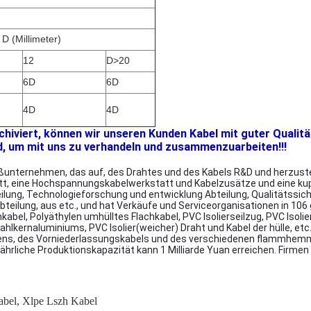
D (Millimeter)
12
D>20
6D
6D
4D
4D
rchiviert, können wir unseren Kunden Kabel mit guter Qualitä
d, um mit uns zu verhandeln und zusammenzuarbeiten!!!
unternehmen, das auf, des Drahtes und des Kabels R&D und herzustelle
tt, eine Hochspannungskabelwerkstatt und Kabelzusätze und eine ku
lung, Technologieforschung und entwicklung Abteilung, Qualitätssic
bteilung, aus etc., und hat Verkäufe und Serviceorganisationen in 106
kabel, Polyäthylen umhülltes Flachkabel, PVC Isolierseilzug, PVC Iso
ernaluminiums, PVC Isolier(weicher) Draht und Kabel der hülle, etc.,
logens, des Vorniederlassungskabels und des verschiedenen flammhe
e jährliche Produktionskapazität kann 1 Milliarde Yuan erreichen. Firm
abel
,
Xlpe Lszh Kabel