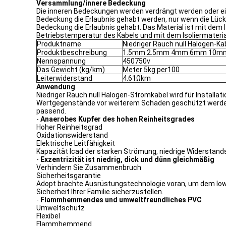
Versammlung/innere Bedeckung
Die inneren Bedeckungen werden verdrängt werden oder ein
Bedeckung die Erlaubnis gehabt werden, nur wenn die Lüc
Bedeckung die Erlaubnis gehabt. Das Material ist mit dem I
Betriebstemperatur des Kabels und mit dem Isoliermaterial
Produktname
Niedriger Rauch null Halogen-Ka
Produktbeschreibung
1.5mm 2.5mm 4mm 6mm 10m
Nennspannung
450750v
Das Gewicht (kg/km)
Meter 5kg per100
Leiterwiderstand
4.61Ωkm
Anwendung
Niedriger Rauch null Halogen-Stromkabel wird für Installa
Wertgegenstände vor weiterem Schaden geschützt werden, r
passend.
-
Anaerobes Kupfer des hohen Reinheitsgrades
Hoher Reinheitsgrad
Oxidationswiderstand
Elektrische Leitfähigkeit
Kapazität lcad der starken Strömung, niedrige Widerstan
-
Exzentrizität ist niedrig, dick und dünn gleichmäßig
Verhindern Sie Zusammenbruch
Sicherheitsgarantie
Adopt brachte Ausrüstungstechnologie voran, um dem lowe
Sicherheit Ihrer Familie sicherzustellen.
-
Flammhemmendes und umweltfreundliches PVC
Umweltschutz
Flexibel
Flammhemmend