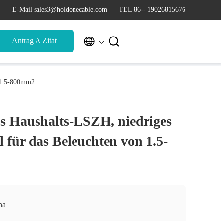
E-Mail sales3@holdonecable.com
TEL 86-- 19026815676


Antrag A Zitat
n 1.5-800mm2
s Haushalts-LSZH, niedriges
 für das Beleuchten von 1.5-
na