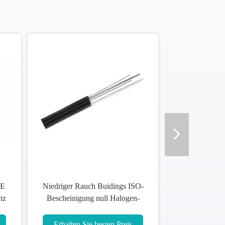
PE
Niedriger Rauch Buidings ISO-
tz
Bescheinigung null Halogen-
Kabel CER-0.6kv/1kV
Erhalten Sie besten Preis