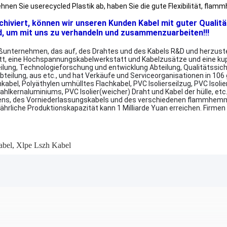
nen Sie userecycled Plastik ab, haben Sie die gute Flexibilität, flam
rchiviert, können wir unseren Kunden Kabel mit guter Qualitä
d, um mit uns zu verhandeln und zusammenzuarbeiten!!!
unternehmen, das auf, des Drahtes und des Kabels R&D und herzustelle
tt, eine Hochspannungskabelwerkstatt und Kabelzusätze und eine ku
lung, Technologieforschung und entwicklung Abteilung, Qualitätssic
bteilung, aus etc., und hat Verkäufe und Serviceorganisationen in 106
kabel, Polyäthylen umhülltes Flachkabel, PVC Isolierseilzug, PVC Iso
ernaluminiums, PVC Isolier(weicher) Draht und Kabel der hülle, etc.,
logens, des Vorniederlassungskabels und des verschiedenen flammhe
e jährliche Produktionskapazität kann 1 Milliarde Yuan erreichen. Firm
abel
,
Xlpe Lszh Kabel