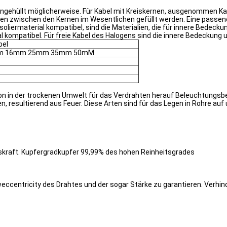
gehüllt möglicherweise. Für Kabel mit Kreiskernen, ausgenommen Kabel
ken zwischen den Kernen im Wesentlichen gefüllt werden. Eine passe
soliermaterial kompatibel, sind die Materialien, die für innere Bedeck
 kompatibel. Für freie Kabel des Halogens sind die innere Bedeckung
bel
m 16mm 25mm 35mm 50mM
tion in der trockenen Umwelt für das Verdrahten herauf Beleuchtungsb
esultierend aus Feuer. Diese Arten sind für das Legen in Rohre auf u
dskraft. Kupfergradkupfer 99,99% des hohen Reinheitsgrades
ccentricity des Drahtes und der sogar Stärke zu garantieren. Verhin