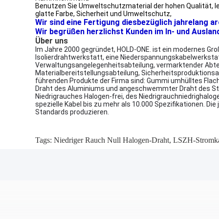
Benutzen Sie Umweltschutzmaterial der hohen Qualität, leh
glatte Farbe, Sicherheit und Umweltschutz,
Wir sind eine Fertigung diesbezüglich jahrelang a
Wir begrüßen herzlichst Kunden im In- und Auslan
Über uns
Im Jahre 2000 gegründet, HOLD-ONE. ist ein modernes Groß
Isolierdrahtwerkstatt, eine Niederspannungskabelwerksta
Verwaltungsangelegenheitsabteilung, vermarktender Abtei
Materialbereitstellungsabteilung, Sicherheitsproduktionsa
führenden Produkte der Firma sind: Gummi umhülltes Flach
Draht des Aluminiums und angeschwemmter Draht des Stahlk
Niedrigrauches Halogen-frei, des Niedrigrauchniedrigha
spezielle Kabel bis zu mehr als 10.000 Spezifikationen. Di
Standards produzieren.
Tags:
Niedriger Rauch Null Halogen-Draht
,
LSZH-Stromk