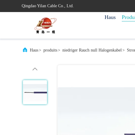
Qingdao Yilan Cable Co., Ltd.
Haus
Produ
Haus
>
produits
>
niedriger Rauch null Halogenkabel
>
Stro