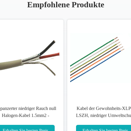
Empfohlene Produkte
panzerter niedriger Rauch null
Kabel der Gewohnheits-XL
Halogen-Kabel 1.5mm2 -
LSZH, niedriger Umweltschu
Stahlband 800mm2
des Rauch-Kabel-XLPE
Erhalten Sie besten Preis
Erhalten Sie besten Preis