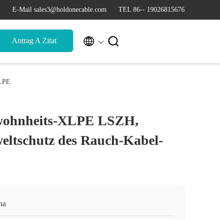
E-Mail sales3@holdonecable.com
TEL 86-- 19026815676


Antrag A Zitat
XLPE
wohnheits-XLPE LSZH,
eltschutz des Rauch-Kabel-
na