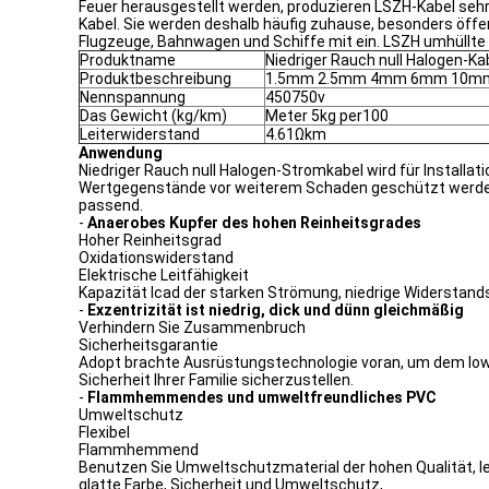
Feuer herausgestellt werden, produzieren LSZH-Kabel sehr
Kabel. Sie werden deshalb häufig zuhause, besonders öffent
Flugzeuge, Bahnwagen und Schiffe mit ein. LSZH umhüllte
Produktname
Niedriger Rauch null Halogen-Ka
Produktbeschreibung
1.5mm 2.5mm 4mm 6mm 10m
Nennspannung
450750v
Das Gewicht (kg/km)
Meter 5kg per100
Leiterwiderstand
4.61Ωkm
Anwendung
Niedriger Rauch null Halogen-Stromkabel wird für Installa
Wertgegenstände vor weiterem Schaden geschützt werden, r
passend.
-
Anaerobes Kupfer des hohen Reinheitsgrades
Hoher Reinheitsgrad
Oxidationswiderstand
Elektrische Leitfähigkeit
Kapazität lcad der starken Strömung, niedrige Widerstan
-
Exzentrizität ist niedrig, dick und dünn gleichmäßig
Verhindern Sie Zusammenbruch
Sicherheitsgarantie
Adopt brachte Ausrüstungstechnologie voran, um dem lowe
Sicherheit Ihrer Familie sicherzustellen.
-
Flammhemmendes und umweltfreundliches PVC
Umweltschutz
Flexibel
Flammhemmend
Benutzen Sie Umweltschutzmaterial der hohen Qualität, leh
glatte Farbe, Sicherheit und Umweltschutz,