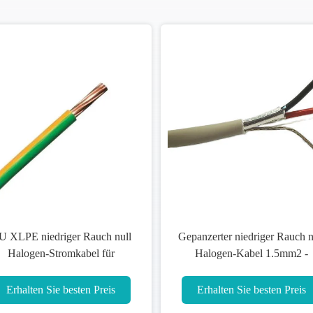
edriger Rauch null
Niedriger Rauch Buidings ISO-
bel 1.5mm2 -
Bescheinigung null Halogen-
nd 800mm2
Kabel CER-0.6kv/1kV
e besten Preis
Erhalten Sie besten Preis