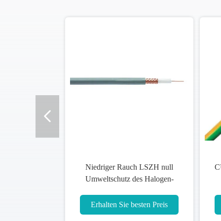
CU XLPE niedriger Rauch null
Gepanzerter ni
Halogen-Stromkabel für
Halogen-Ka
-3
industrielles/Haushalt
Stahlba
Erhalten Sie besten Preis
Erhalten Si