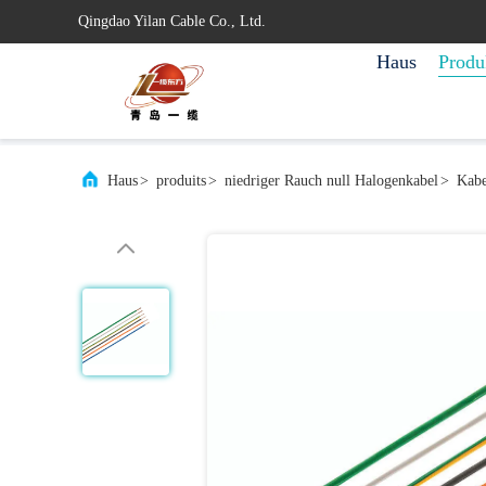
Qingdao Yilan Cable Co., Ltd.
Haus
Produ
Haus
>
produits
>
niedriger Rauch null Halogenkabel
>
Kabe