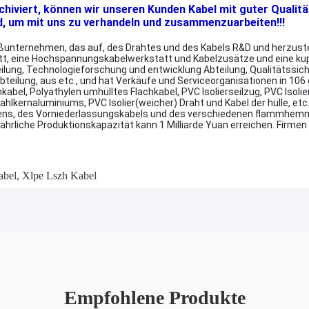
rchiviert, können wir unseren Kunden Kabel mit guter Qualitä
d, um mit uns zu verhandeln und zusammenzuarbeiten!!!
unternehmen, das auf, des Drahtes und des Kabels R&D und herzustelle
tt, eine Hochspannungskabelwerkstatt und Kabelzusätze und eine ku
lung, Technologieforschung und entwicklung Abteilung, Qualitätssic
bteilung, aus etc., und hat Verkäufe und Serviceorganisationen in 106
kabel, Polyäthylen umhülltes Flachkabel, PVC Isolierseilzug, PVC Iso
ernaluminiums, PVC Isolier(weicher) Draht und Kabel der hülle, etc.,
logens, des Vorniederlassungskabels und des verschiedenen flammhe
e jährliche Produktionskapazität kann 1 Milliarde Yuan erreichen. Firm
abel
,
Xlpe Lszh Kabel
Empfohlene Produkte