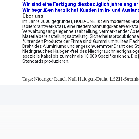
Wir sind eine Fertigung diesbezüglich jahrelang a
Wir begrüßen herzlichst Kunden im In- und Auslan
Über uns
Im Jahre 2000 gegründet, HOLD-ONE. ist ein modernes Groß
Isolierdrahtwerkstatt, eine Niederspannungskabelwerksta
Verwaltungsangelegenheitsabteilung, vermarktender Abtei
Materialbereitstellungsabteilung, Sicherheitsproduktionsa
führenden Produkte der Firma sind: Gummi umhülltes Flach
Draht des Aluminiums und angeschwemmter Draht des Stahlk
Niedrigrauches Halogen-frei, des Niedrigrauchniedrigha
spezielle Kabel bis zu mehr als 10.000 Spezifikationen. Di
Standards produzieren.
Tags:
Niedriger Rauch Null Halogen-Draht
,
LSZH-Stromk