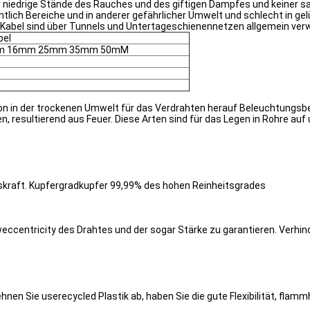
 niedrige Stände des Rauches und des giftigen Dampfes und keiner sa
lich Bereiche und in anderer gefährlicher Umwelt und schlecht in gelü
 Kabel sind über Tunnels und Untertageschienennetzen allgemein ver
bel
m 16mm 25mm 35mm 50mM
tion in der trockenen Umwelt für das Verdrahten herauf Beleuchtungsb
esultierend aus Feuer. Diese Arten sind für das Legen in Rohre auf u
dskraft. Kupfergradkupfer 99,99% des hohen Reinheitsgrades
ccentricity des Drahtes und der sogar Stärke zu garantieren. Verhin
nen Sie userecycled Plastik ab, haben Sie die gute Flexibilität, flam