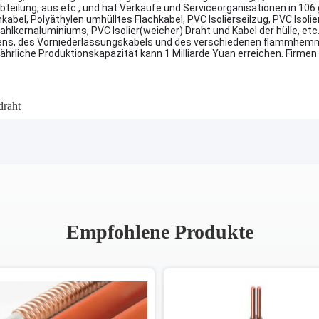
bteilung, aus etc., und hat Verkäufe und Serviceorganisationen in 106
kabel, Polyäthylen umhülltes Flachkabel, PVC Isolierseilzug, PVC Iso
ernaluminiums, PVC Isolier(weicher) Draht und Kabel der hülle, etc.,
logens, des Vorniederlassungskabels und des verschiedenen flammhe
e jährliche Produktionskapazität kann 1 Milliarde Yuan erreichen. Firm
draht
Empfohlene Produkte