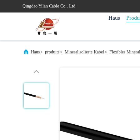
Qingdao Yilan Cable Co., Ltd.
Haus
Produ
Haus
>
produits
>
Mineralisolierte Kabel
>
Flexibles Minera