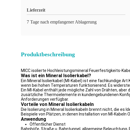
Lieferzeit
7 Tage nach empfangener Ablagerung
Produktbeschreibung
MICC isolierte Hochleistungsmineral Feuerfestigkeits-Kab
Was ist ein Mineral Isolierkabel?
Ein Mineral Isolierkabel (MI-Kabel) ist eine fachkundige 
wenn bei hohen Temperaturen funktionierend. Es widerst
Ein MI-Kabel enthält jede mögliche Zahl von Drähten, aber
zusätzliche Thermoelemente in kundengebundenen Konfigura
Anforderungen verfügbar.
Vorteile von Mineral Isolierkabeln
Die Isolierung in Mineral Isolierkabeln brennt nicht, die 
Beispiele von Plätzen, in denen Installation von MI-Kabeln
Anwendung
Öffentlicher Dienst
Bahnhöfe, Straße u. Bahntunnel, allgemeine Beleuchtung, 