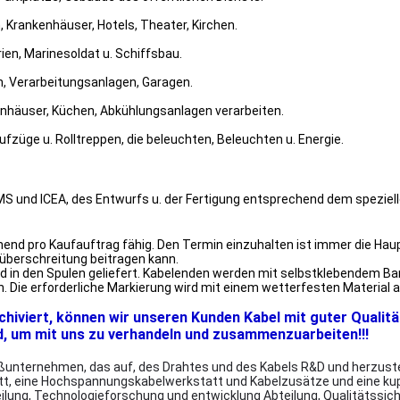
 Krankenhäuser, Hotels, Theater, Kirchen.
rien, Marinesoldat u. Schiffsbau.
en, Verarbeitungsanlagen, Garagen.
enhäuser, Küchen, Abkühlungsanlagen verarbeiten.
ufzüge u. Rolltreppen, die beleuchten, Beleuchten u. Energie.
MS und ICEA, des Entwurfs u. der Fertigung entsprechend dem speziel
end pro Kaufauftrag fähig. Den Termin einzuhalten ist immer die Haupt
überschreitung beitragen kann.
 und in den Spulen geliefert. Kabelenden werden mit selbstklebendem
en. Die erforderliche Markierung wird mit einem wetterfesten Materia
rchiviert, können wir unseren Kunden Kabel mit guter Qualitä
d, um mit uns zu verhandeln und zusammenzuarbeiten!!!
unternehmen, das auf, des Drahtes und des Kabels R&D und herzustelle
tt, eine Hochspannungskabelwerkstatt und Kabelzusätze und eine ku
lung, Technologieforschung und entwicklung Abteilung, Qualitätssic