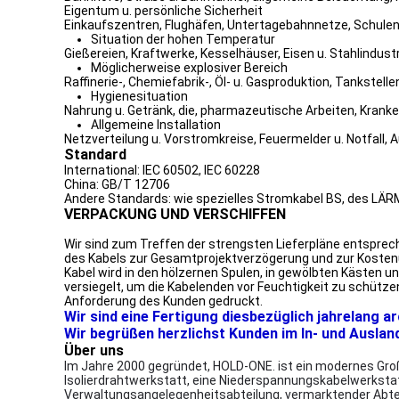
Eigentum u. persönliche Sicherheit
Einkaufszentren, Flughäfen, Untertagebahnnetze, Schulen,
Situation der hohen Temperatur
Gießereien, Kraftwerke, Kesselhäuser, Eisen u. Stahlindust
Möglicherweise explosiver Bereich
Raffinerie-, Chemiefabrik-, Öl- u. Gasproduktion, Tankstell
Hygienesituation
Nahrung u. Getränk, die, pharmazeutische Arbeiten, Krank
Allgemeine Installation
Netzverteilung u. Vorstromkreise, Feuermelder u. Notfall, A
Standard
International: IEC 60502, IEC 60228
China: GB/T 12706
Andere Standards: wie spezielles Stromkabel BS, des LÄR
VERPACKUNG UND VERSCHIFFEN
Wir sind zum Treffen der strengsten Lieferpläne entsprech
des Kabels zur Gesamtprojektverzögerung und zur Kosten
Kabel wird in den hölzernen Spulen, in gewölbten Kästen
versiegelt, um die Kabelenden vor Feuchtigkeit zu schütz
Anforderung des Kunden gedruckt.
Wir sind eine Fertigung diesbezüglich jahrelang a
Wir begrüßen herzlichst Kunden im In- und Auslan
Über uns
Im Jahre 2000 gegründet, HOLD-ONE. ist ein modernes Groß
Isolierdrahtwerkstatt, eine Niederspannungskabelwerksta
Verwaltungsangelegenheitsabteilung, vermarktender Abtei