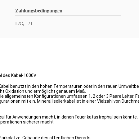
Zahlungsbedingungen
L/C, T/T
el des Kabel-1000V
Art Kabel benutzt in den hohen Temperaturen oder in den rauen Umwelt
eht Oxidation und ermöglicht genauem Maß.
 die allgemeinsten Konfigurationen umfassen 1, 2 oder 3 Paare Leiter.
tionen mit ein. Mineral Isolierkabel ist in einer Vielzahl von Durch
es Ideal für Anwendungen macht, in denen Feuer katastrophal sein könnt
 Operationen sicherer macht.
Parkplätze, Gebäude des öffentlichen Diensts.