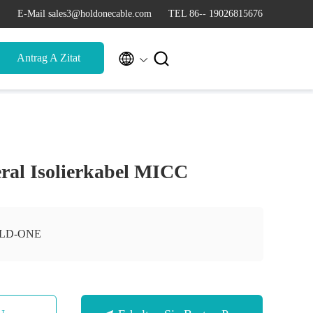
E-Mail sales3@holdonecable.com
TEL 86-- 19026815676


Antrag A Zitat
eral Isolierkabel MICC
LD-ONE