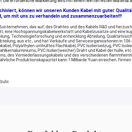
en. Die erforderliche Markierung wird mit einem wetterfesten Materia
rchiviert, können wir unseren Kunden Kabel mit guter Qualitä
d, um mit uns zu verhandeln und zusammenzuarbeiten!!!
unternehmen, das auf, des Drahtes und des Kabels R&D und herzustelle
tt, eine Hochspannungskabelwerkstatt und Kabelzusätze und eine ku
lung, Technologieforschung und entwicklung Abteilung, Qualitätssic
bteilung, aus etc., und hat Verkäufe und Serviceorganisationen in 106
kabel, Polyäthylen umhülltes Flachkabel, PVC Isolierseilzug, PVC Iso
ernaluminiums, PVC Isolier(weicher) Draht und Kabel der hülle, etc.,
logens, des Vorniederlassungskabels und des verschiedenen flammhe
e jährliche Produktionskapazität kann 1 Milliarde Yuan erreichen. Firm
draht