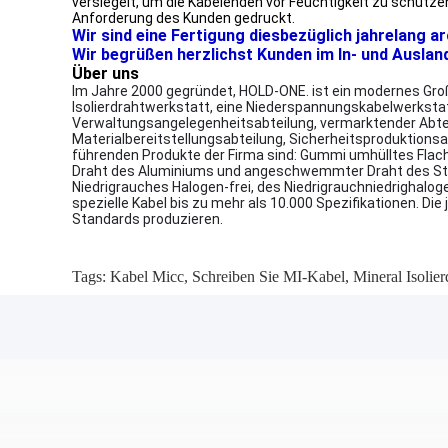
versiegelt, um die Kabelenden vor Feuchtigkeit zu schütz
Anforderung des Kunden gedruckt.
Wir sind eine Fertigung diesbezüglich jahrelang a
Wir begrüßen herzlichst Kunden im In- und Auslan
Über uns
Im Jahre 2000 gegründet, HOLD-ONE. ist ein modernes Groß
Isolierdrahtwerkstatt, eine Niederspannungskabelwerksta
Verwaltungsangelegenheitsabteilung, vermarktender Abtei
Materialbereitstellungsabteilung, Sicherheitsproduktionsa
führenden Produkte der Firma sind: Gummi umhülltes Flach
Draht des Aluminiums und angeschwemmter Draht des Stahlk
Niedrigrauches Halogen-frei, des Niedrigrauchniedrigha
spezielle Kabel bis zu mehr als 10.000 Spezifikationen. Di
Standards produzieren.
Tags:
Kabel Micc
,
Schreiben Sie MI-Kabel
,
Mineral Isolier