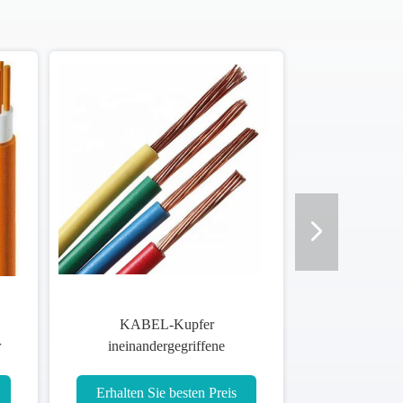
KABEL-Kupfer
r
ineinandergegriffene
Feuerfestigkeit MI CIA LSZH
Mineral Isolier
Erhalten Sie besten Preis