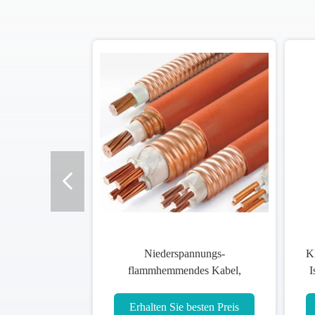
Niederspannungs-
K
flammhemmendes Kabel,
I
elektrisches kupfernes Kabel-
Mineral isolierte s
Erhalten Sie besten Preis