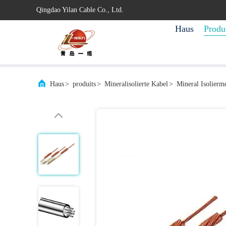
Qingdao Yilan Cable Co., Ltd.
Haus
Produ
Haus
>
produits
>
Mineralisolierte Kabel
>
Mineral Isolierm