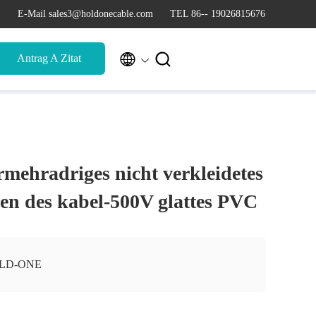
E-Mail sales3@holdonecable.com
TEL 86-- 19026815676


Antrag A Zitat
rmehradriges nicht verkleidetes
en des kabel-500V glattes PVC
LD-ONE