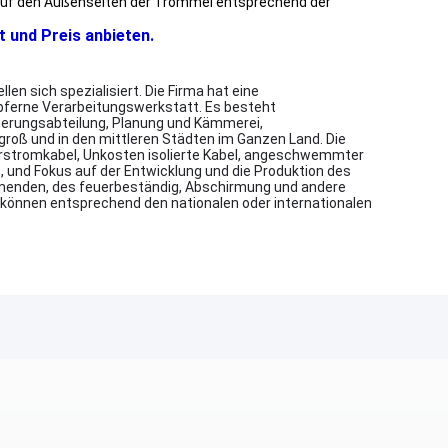
l auf den Außenseiten der Trommel entsprechend der
t und Preis anbieten.
n sich spezialisiert. Die Firma hat eine
pferne Verarbeitungswerkstatt. Es besteht
herungsabteilung, Planung und Kämmerei,
 groß und in den mittleren Städten im Ganzen Land. Die
lierstromkabel, Unkosten isolierte Kabel, angeschwemmter
 und Fokus auf der Entwicklung und die Produktion des
mmenden, des feuerbeständig, Abschirmung und andere
en können entsprechend den nationalen oder internationalen