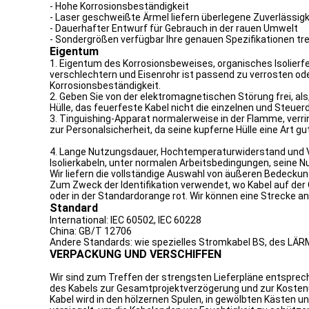
- Hohe Korrosionsbeständigkeit
- Laser geschweißte Ärmel liefern überlegene Zuverlässigk
- Dauerhafter Entwurf für Gebrauch in der rauen Umwelt
- Sondergrößen verfügbar Ihre genauen Spezifikationen tr
Eigentum
1. Eigentum des Korrosionsbeweises, organisches Isolierf
verschlechtern und Eisenrohr ist passend zu verrosten ode
Korrosionsbeständigkeit.
2. Geben Sie von der elektromagnetischen Störung frei, al
Hülle, das feuerfeste Kabel nicht die einzelnen und Steuer
3. Tinguishing-Apparat normalerweise in der Flamme, verr
zur Personalsicherheit, da seine kupferne Hülle eine Art g
4. Lange Nutzungsdauer, Hochtemperaturwiderstand und Ve
Isolierkabeln, unter normalen Arbeitsbedingungen, seine 
Wir liefern die vollständige Auswahl von äußeren Bedeckun
Zum Zweck der Identifikation verwendet, wo Kabel auf der
oder in der Standardorange rot. Wir können eine Strecke an
Standard
International: IEC 60502, IEC 60228
China: GB/T 12706
Andere Standards: wie spezielles Stromkabel BS, des LÄR
VERPACKUNG UND VERSCHIFFEN
Wir sind zum Treffen der strengsten Lieferpläne entsprech
des Kabels zur Gesamtprojektverzögerung und zur Kosten
Kabel wird in den hölzernen Spulen, in gewölbten Kästen