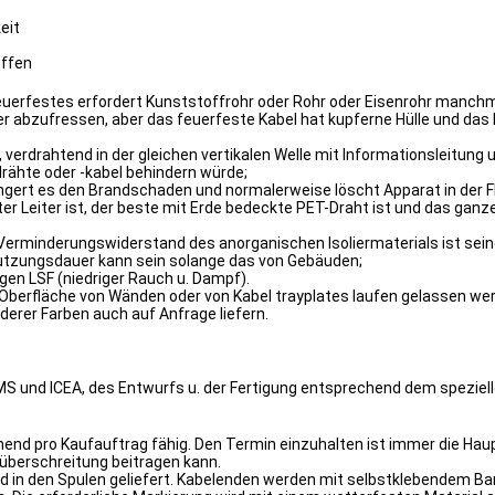
eit
effen
euerfestes erfordert Kunststoffrohr oder Rohr oder Eisenrohr manchma
r abzufressen, aber das feuerfeste Kabel hat kupferne Hülle und das R
s, verdrahtend in der gleichen vertikalen Welle mit Informationsleitu
drähte oder -kabel behindern würde;
ingert es den Brandschaden und normalerweise löscht Apparat in der 
uter Leiter ist, der beste mit Erde bedeckte PET-Draht ist und das gan
rminderungswiderstand des anorganischen Isoliermaterials ist sein
Nutzungsdauer kann sein solange das von Gebäuden;
gen LSF (niedriger Rauch u. Dampf).
 Oberfläche von Wänden oder von Kabel trayplates laufen gelassen wer
derer Farben auch auf Anfrage liefern.
MS und ICEA, des Entwurfs u. der Fertigung entsprechend dem speziel
end pro Kaufauftrag fähig. Den Termin einzuhalten ist immer die Haupt
überschreitung beitragen kann.
 und in den Spulen geliefert. Kabelenden werden mit selbstklebendem