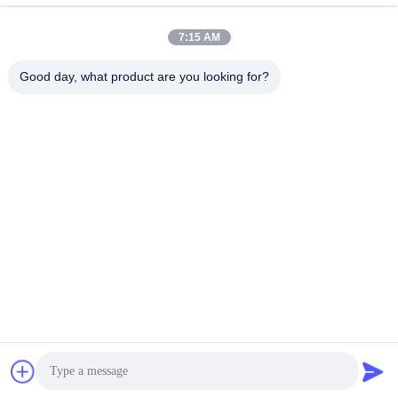
7:15 AM
XLPE-isolierte Kabel
PVC-Kabel
Good day, what product are you looking for?
gepanzertes
Mineralisolierte Kabel
elektrisches Kabel
Mehradriger Seilzug
einkerniger Draht
Abgeschirmtes
niedriger Rauch null
Instrument-Kabel
Halogenkabel
Unterzeichnen
Sie