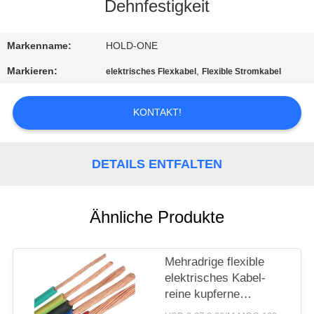
Dehnfestigkeit
QUALITÄTSKONTROLLE
Markenname:
HOLD-ONE
TRETEN
Markieren:
,
elektrisches Flexkabel
Flexible Stromkabel
SIE
MIT
KONTAKT!
UNS
IN
DETAILS ENTFALTEN
VERBINDUNG
Ähnliche Produkte
NACHRICHTEN
Mehradrige flexible
SITEMAP
elektrisches Kabel-
reine kupferne
Isolierungs-Jacke mit