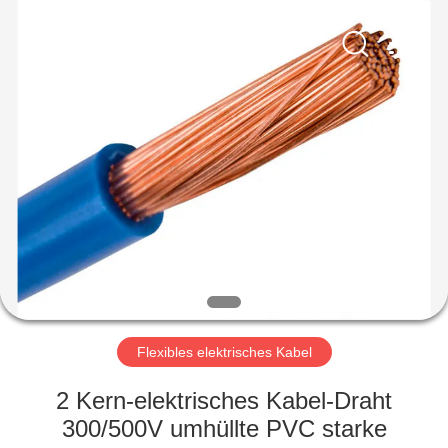
Qingdao
Yilan
Cable
Co.,
Ltd..
All
Rights
Reserved.
HAUS
PRODUKTE
VIDEOS
ÜBER
UNS
Flexibles elektrisches Kabel
FABRIK-
2 Kern-elektrisches Kabel-Draht
AUSFLUG
300/500V umhüllte PVC starke