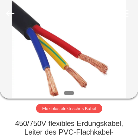
Qingdao
Yilan
Cable
Co.,
Ltd..
All
Rights
Reserved.
HAUS
PRODUKTE
VIDEOS
ÜBER
UNS
Flexibles elektrisches Kabel
FABRIK-
450/750V flexibles Erdungskabel,
AUSFLUG
Leiter des PVC-Flachkabel-