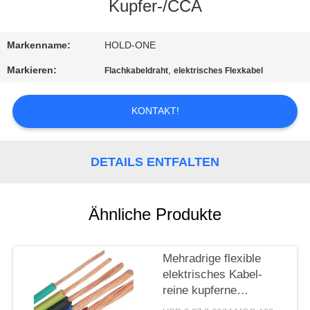
Kupfer-/CCA
QUALITÄTSKONTROLLE
Markenname:
HOLD-ONE
TRETEN
Markieren:
,
Flachkabeldraht
elektrisches Flexkabel
SIE
MIT
KONTAKT!
UNS
IN
DETAILS ENTFALTEN
VERBINDUNG
Ähnliche Produkte
NACHRICHTEN
Mehradrige flexible
SITEMAP
elektrisches Kabel-
reine kupferne
Isolierungs-Jacke mit