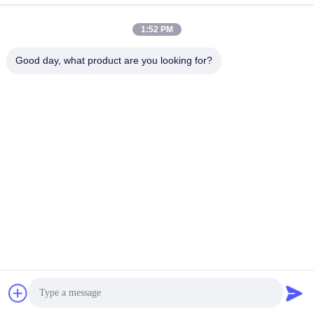
1:52 PM
XLPE-isolierte Kabel
PVC-Kabel
Good day, what product are you looking for?
gepanzertes
Mineralisolierte Kabel
elektrisches Kabel
Mehradriger Seilzug
einkerniger Draht
Abgeschirmtes
niedriger Rauch null
Instrument-Kabel
Halogenkabel
Unterzeichnen
Sie