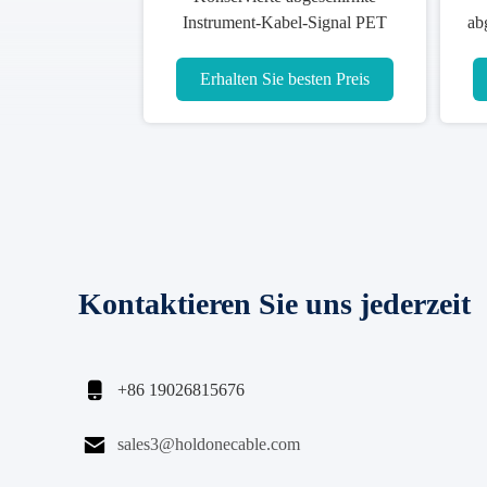
Instrument-Kabel-Signal PET
ab
kundengebundene ISO-CER
Isolierbescheinigung
Erhalten Sie besten Preis
Kontaktieren Sie uns jederzeit

+86 19026815676

sales3@holdonecable.com