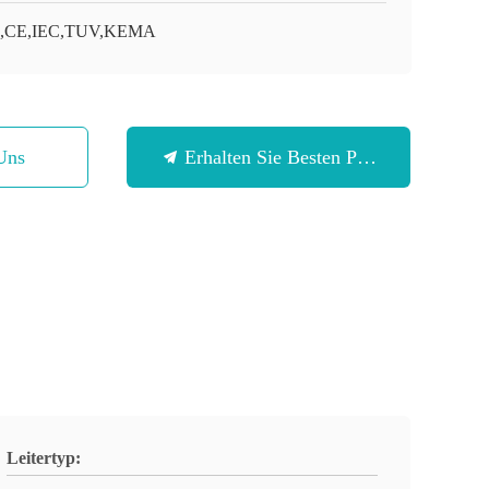
O,CE,IEC,TUV,KEMA
Uns
Erhalten Sie Besten Preis
Leitertyp: