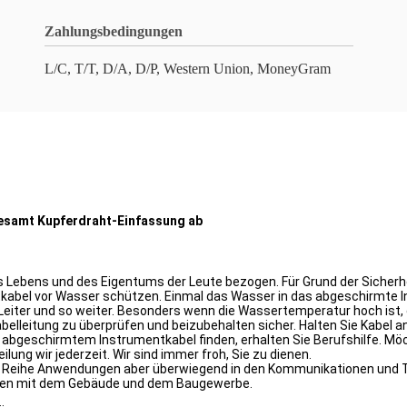
Zahlungsbedingungen
L/C, T/T, D/A, D/P, Western Union, MoneyGram
esamt Kupferdraht-Einfassung ab
s Lebens und des Eigentums der Leute bezogen. Für Grund der Sicherh
tkabel vor Wasser schützen. Einmal das Wasser in das abgeschirmte I
 Leiter und so weiter. Besonders wenn die Wassertemperatur hoch ist,
abelleitung zu überprüfen und beizubehalten sicher. Halten Sie Kabel a
n abgeschirmtem Instrumentkabel finden, erhalten Sie Berufshilfe. M
lung wir jederzeit. Wir sind immer froh, Sie zu dienen.
hen Reihe Anwendungen aber überwiegend in den Kommunikationen und 
men mit dem Gebäude und dem Baugewerbe.