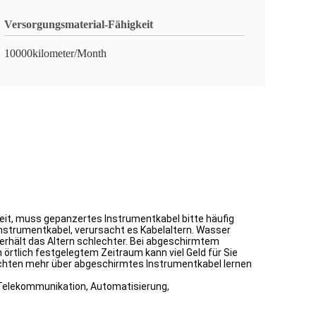
Versorgungsmaterial-Fähigkeit
10000kilometer/Month
eit, muss gepanzertes Instrumentkabel bitte häufig
nstrumentkabel, verursacht es Kabelaltern. Wasser
 erhält das Altern schlechter. Bei abgeschirmtem
n örtlich festgelegtem Zeitraum kann viel Geld für Sie
öchten mehr über abgeschirmtes Instrumentkabel lernen
Telekommunikation, Automatisierung,