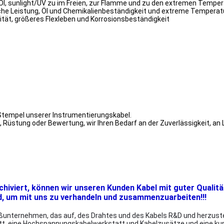
, sunlight/UV zu im Freien, zur Flamme und zu den extremen Tempe
he Leistung, Öl und Chemikalienbeständigkeit und extreme Temperatur
lität, größeres Flexleben und Korrosionsbeständigkeit
 Stempel unserer Instrumentierungskabel.
 Rüstung oder Bewertung, wir Ihren Bedarf an der Zuverlässigkeit, an L
rchiviert, können wir unseren Kunden Kabel mit guter Qualitä
d, um mit uns zu verhandeln und zusammenzuarbeiten!!!
unternehmen, das auf, des Drahtes und des Kabels R&D und herzustelle
tt, eine Hochspannungskabelwerkstatt und Kabelzusätze und eine ku