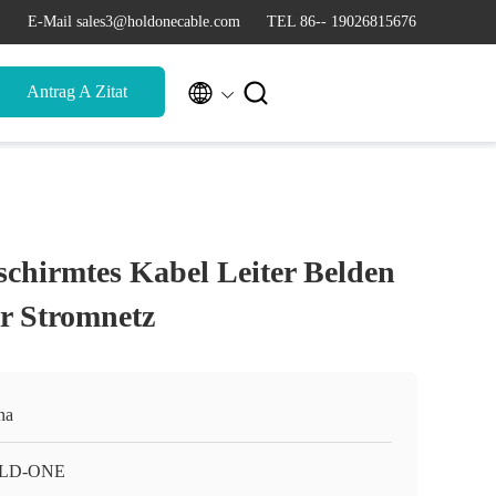
E-Mail sales3@holdonecable.com
TEL 86-- 19026815676


Antrag A Zitat
schirmtes Kabel Leiter Belden
ür Stromnetz
na
LD-ONE