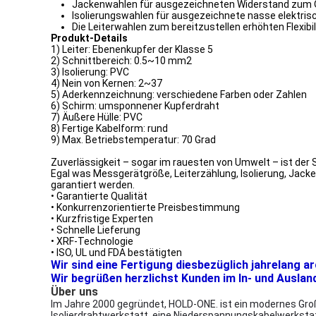
Jackenwahlen für ausgezeichneten Widerstand zum Öl
Isolierungswahlen für ausgezeichnete nasse elektrisc
Die Leiterwahlen zum bereitzustellen erhöhten Flexibi
Produkt-Details
1) Leiter: Ebenenkupfer der Klasse 5
2) Schnittbereich: 0.5~10 mm2
3) Isolierung: PVC
4) Nein von Kernen: 2~37
5) Aderkennzeichnung: verschiedene Farben oder Zahlen
6) Schirm: umsponnener Kupferdraht
7) Äußere Hülle: PVC
8) Fertige Kabelform: rund
9) Max. Betriebstemperatur: 70 Grad
Zuverlässigkeit – sogar im rauesten von Umwelt – ist der
Egal was Messgerätgröße, Leiterzählung, Isolierung, Jacke,
garantiert werden.
• Garantierte Qualität
• Konkurrenzorientierte Preisbestimmung
• Kurzfristige Experten
• Schnelle Lieferung
• XRF-Technologie
• ISO, UL und FDA bestätigten
Wir sind eine Fertigung diesbezüglich jahrelang a
Wir begrüßen herzlichst Kunden im In- und Auslan
Über uns
Im Jahre 2000 gegründet, HOLD-ONE. ist ein modernes Groß
Isolierdrahtwerkstatt, eine Niederspannungskabelwerksta