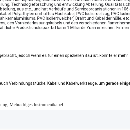
lung, Technologieforschung und entwicklung Abteilung, Qualitätssic
bteilung, aus etc., und hat Verkäufe und Serviceorganisationen in 106
kabel, Polyäthylen umhülltes Flachkabel, PVC Isolierseilzug, PVC Iso
ernaluminiums, PVC Isolier(weicher) Draht und Kabel der hülle, etc.,
logens, des Vorniederlassungskabels und des verschiedenen flammhe
e jährliche Produktionskapazität kann 1 Milliarde Yuan erreichen. Firm
bracht, jedoch wenn es für einen speziellen Bau ist, könnte er mehr
r auch Verbindungsstücke, Kabel und Kabelwerkzeuge, um gerade einig
tung
,
Mehradriges Instrumentkabel