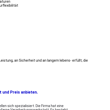
raturen
flexibilität
eistung, an Sicherheit und an langem lebens- erfüllt, die
t und Preis anbieten.
n sich spezialisiert. Die Firma hat eine
pferne Verarbeitungswerkstatt. Es besteht