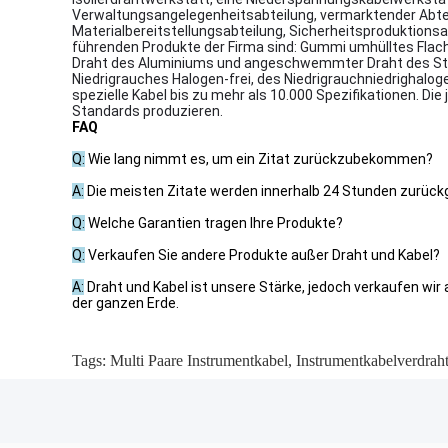
Verwaltungsangelegenheitsabteilung, vermarktender Abtei
Materialbereitstellungsabteilung, Sicherheitsproduktionsa
führenden Produkte der Firma sind: Gummi umhülltes Flach
Draht des Aluminiums und angeschwemmter Draht des Stahlk
Niedrigrauches Halogen-frei, des Niedrigrauchniedrigha
spezielle Kabel bis zu mehr als 10.000 Spezifikationen. Di
Standards produzieren.
FAQ
Q:
Wie lang nimmt es, um ein Zitat zurückzubekommen?
A:
Die meisten Zitate werden innerhalb 24 Stunden zurückge
Q:
Welche Garantien tragen Ihre Produkte?
Q:
Verkaufen Sie andere Produkte außer Draht und Kabel?
A:
Draht und Kabel ist unsere Stärke, jedoch verkaufen wi
der ganzen Erde.
Tags:
Multi Paare Instrumentkabel
,
Instrumentkabelverdrah