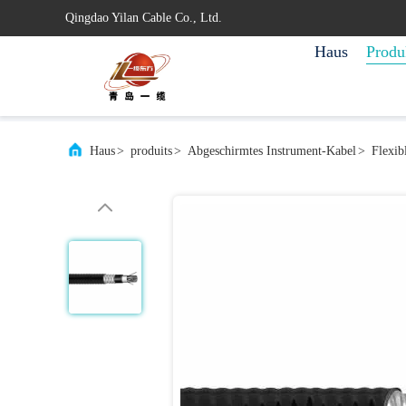
Qingdao Yilan Cable Co., Ltd.
Haus
Produ
Haus
>
produits
>
Abgeschirmtes Instrument-Kabel
>
Flexib