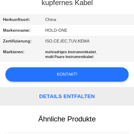
kupfernes Kabel
QUALITÄTSKONTROLLE
Herkunftsort:
China
TRETEN
Markenname:
HOLD-ONE
SIE
Zertifizierung:
ISO,CE,IEC,TUV,KEMA
MIT
Markieren:
,
mehradriges Instrumentkabel
multi Paare Instrumentkabel
UNS
IN
KONTAKT!
VERBINDUNG
DETAILS ENTFALTEN
NACHRICHTEN
SITEMAP
Ähnliche Produkte