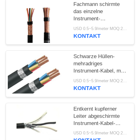
DATENSCHUTZRICHTLINIE
Fachmann schirmte
das einzelne
Instrument-
Kabel/insgesamt
USD 0.5~5.9/meter MOQ:2000
Kupferdraht-Einfassung
KONTAKT
ab
Schwarze Hüllen-
mehradriges
Instrument-Kabel, multi
Paar abgeschirmtes
USD 0.5~5.9/meter MOQ:2000
Kabel-
KONTAKT
Entkernt kupferner
Leiter abgeschirmte
Instrument-Kabel-
Dreiergruppe 0,5 - 1,5
USD 0.5~5.9/meter MOQ:2000
Quadrat-Millimeter