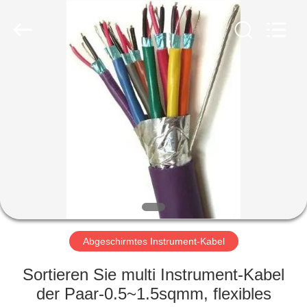
Qingdao
Yilan
Cable
Co.,
Ltd..
All
Rights
Reserved.
HAUS
PRODUKTE
VIDEOS
ÜBER
UNS
Abgeschirmtes Instrument-Kabel
FABRIK-
Sortieren Sie multi Instrument-Kabel
AUSFLUG
der Paar-0.5~1.5sqmm, flexibles