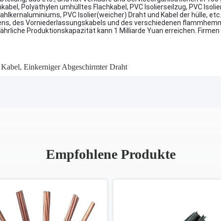
kabel, Polyäthylen umhülltes Flachkabel, PVC Isolierseilzug, PVC Iso
ernaluminiums, PVC Isolier(weicher) Draht und Kabel der hülle, etc.,
logens, des Vorniederlassungskabels und des verschiedenen flammhe
e jährliche Produktionskapazität kann 1 Milliarde Yuan erreichen. Firm
 Kabel
,
Einkerniger Abgeschirmter Draht
Empfohlene Produkte