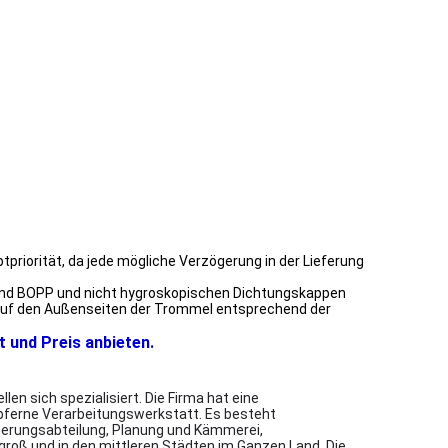
priorität, da jede mögliche Verzögerung in der Lieferung
 Band BOPP und nicht hygroskopischen Dichtungskappen
l auf den Außenseiten der Trommel entsprechend der
t und Preis anbieten.
n sich spezialisiert. Die Firma hat eine
pferne Verarbeitungswerkstatt. Es besteht
herungsabteilung, Planung und Kämmerei,
 groß und in den mittleren Städten im Ganzen Land. Die