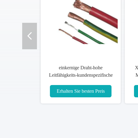
einkernige Draht-hohe
X
Leitfähigkeits-kundenspezifische
M
optimale Stärke 1.5mm2 2.5mm2
Erhalten Sie besten Preis