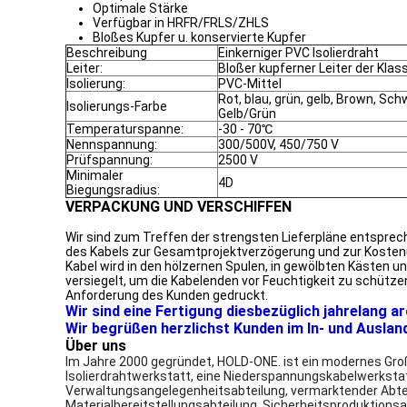
Optimale Stärke
Verfügbar in HRFR/FRLS/ZHLS
Bloßes Kupfer u. konservierte Kupfer
Beschreibung
Einkerniger PVC Isolierdraht
Leiter:
Bloßer kupferner Leiter der Klas
Isolierung:
PVC-Mittel
Rot, blau, grün, gelb, Brown, Sc
Isolierungs-Farbe
Gelb/Grün
Temperaturspanne:
-30 - 70℃
Nennspannung:
300/500V, 450/750 V
Prüfspannung:
2500 V
Minimaler
4D
Biegungsradius:
VERPACKUNG UND VERSCHIFFEN
Wir sind zum Treffen der strengsten Lieferpläne entsprech
des Kabels zur Gesamtprojektverzögerung und zur Kosten
Kabel wird in den hölzernen Spulen, in gewölbten Kästen
versiegelt, um die Kabelenden vor Feuchtigkeit zu schütz
Anforderung des Kunden gedruckt.
Wir sind eine Fertigung diesbezüglich jahrelang a
Wir begrüßen herzlichst Kunden im In- und Auslan
Über uns
Im Jahre 2000 gegründet, HOLD-ONE. ist ein modernes Groß
Isolierdrahtwerkstatt, eine Niederspannungskabelwerksta
Verwaltungsangelegenheitsabteilung, vermarktender Abtei
Materialbereitstellungsabteilung, Sicherheitsproduktionsa