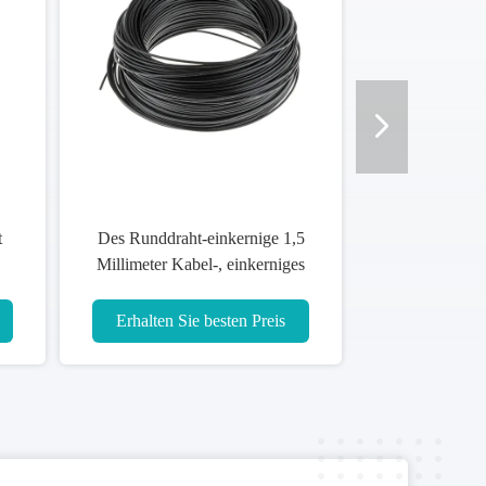
t
Des Runddraht-einkernige 1,5
Millimeter Kabel-, einkerniges
PVC Isolierkabel
Erhalten Sie besten Preis