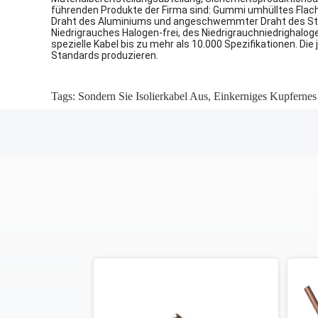
führenden Produkte der Firma sind: Gummi umhülltes Flach
Draht des Aluminiums und angeschwemmter Draht des Stahlk
Niedrigrauches Halogen-frei, des Niedrigrauchniedrigha
spezielle Kabel bis zu mehr als 10.000 Spezifikationen. Di
Standards produzieren.
Tags:
Sondern Sie Isolierkabel Aus
,
Einkerniges Kupfernes