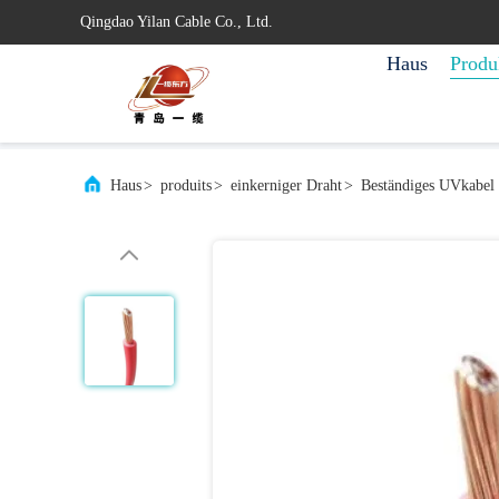
Qingdao Yilan Cable Co., Ltd.
Haus
Produ
Haus
>
produits
>
einkerniger Draht
>
Beständiges UVkabel 