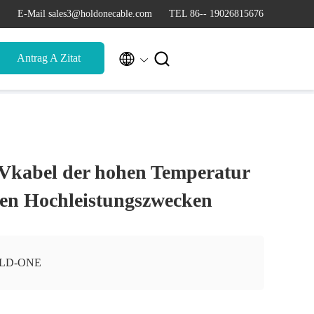
E-Mail sales3@holdonecable.com
TEL 86-- 19026815676


Antrag A Zitat
Vkabel der hohen Temperatur
den Hochleistungszwecken
LD-ONE