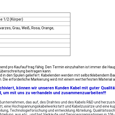
se 1/2 (Körper)
hwarzes, Grau, Weiß, Rosa, Orange,
end pro Kaufauftrag fähig. Den Termin einzuhalten ist immer die Haupt
überschreitung beitragen kann.
 und in den Spulen geliefert. Kabelenden werden mit selbstklebendem
en. Die erforderliche Markierung wird mit einem wetterfesten Materia
rchiviert, können wir unseren Kunden Kabel mit guter Qualitä
d, um mit uns zu verhandeln und zusammenzuarbeiten!!!
unternehmen, das auf, des Drahtes und des Kabels R&D und herzustelle
tt, eine Hochspannungskabelwerkstatt und Kabelzusätze und eine ku
lung, Technologieforschung und entwicklung Abteilung, Qualitätssic
bteilung, aus etc., und hat Verkäufe und Serviceorganisationen in 106