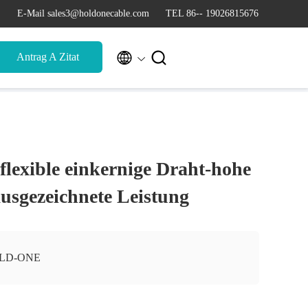
E-Mail sales3@holdonecable.com
TEL 86-- 19026815676


Antrag A Zitat
flexible einkernige Draht-hohe
ausgezeichnete Leistung
LD-ONE