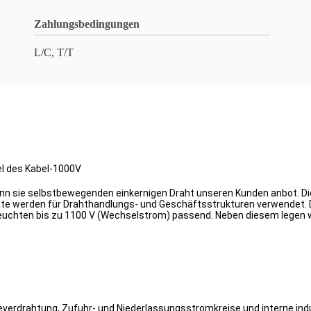
Zahlungsbedingungen
L/C, T/T
el des Kabel-1000V
nn sie selbstbewegenden einkernigen Draht unseren Kunden anbot. Die
te werden für Drahthandlungs- und Geschäftsstrukturen verwendet. D
 Leuchten bis zu 1100 V (Wechselstrom) passend. Neben diesem legen 
verdrahtung, Zufuhr- und Niederlassungsstromkreise und interne indust