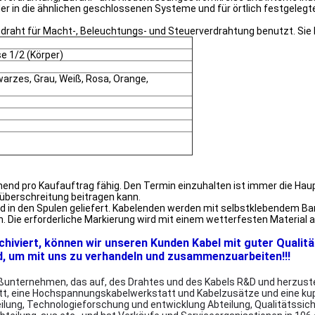
r in die ähnlichen geschlossenen Systeme und für örtlich festgelegt
draht für Macht-, Beleuchtungs- und Steuerverdrahtung benutzt. Sie 
se 1/2 (Körper)
hwarzes, Grau, Weiß, Rosa, Orange,
end pro Kaufauftrag fähig. Den Termin einzuhalten ist immer die Haupt
überschreitung beitragen kann.
 und in den Spulen geliefert. Kabelenden werden mit selbstklebendem
en. Die erforderliche Markierung wird mit einem wetterfesten Materia
rchiviert, können wir unseren Kunden Kabel mit guter Qualitä
d, um mit uns zu verhandeln und zusammenzuarbeiten!!!
unternehmen, das auf, des Drahtes und des Kabels R&D und herzustelle
tt, eine Hochspannungskabelwerkstatt und Kabelzusätze und eine ku
lung, Technologieforschung und entwicklung Abteilung, Qualitätssic