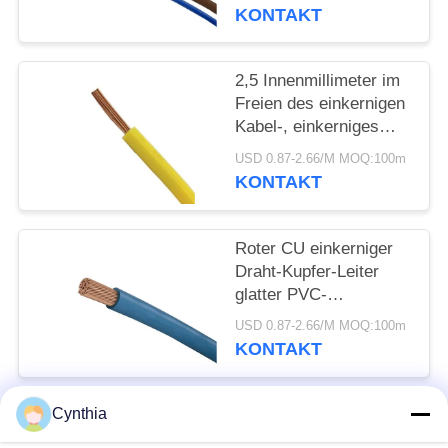
DATENSCHUTZRICHTLINIE
Heizung
KONTAKT
2,5 Innenmillimeter im
Freien des einkernigen
Kabel-, einkerniges
Kupferdraht PVC-Mittel
USD 0.87-2.66/M MOQ:100m
KONTAKT
Roter CU einkerniger
Draht-Kupfer-Leiter
glatter PVC-
Außenmantel für Haus
USD 0.87-2.66/M MOQ:100m
KONTAKT
Cynthia
Beliebte Kategorien
Alle