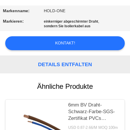
QUALITÄTSKONTROLLE
Markenname:
HOLD-ONE
Markieren:
,
einkerniger abgeschirmter Draht
sondern Sie Isolierkabel aus
TRETEN
SIE
KONTAKT!
MIT
UNS
DETAILS ENTFALTEN
IN
VERBINDUNG
Ähnliche Produkte
NACHRICHTEN
6mm BV Draht-
Schwarz-Farbe-SGS-
SITEMAP
Zertifikat PVCs
einkerniges für die
USD 0.87-2.66/M MOQ:100m