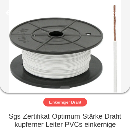
Qingdao
Yilan
Cable
Co.,
Ltd..
All
Rights
Reserved.
HAUS
PRODUKTE
VIDEOS
ÜBER
UNS
Einkerniger Draht
FABRIK-
Sgs-Zertifikat-Optimum-Stärke Draht
AUSFLUG
kupferner Leiter PVCs einkernige