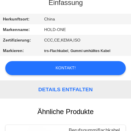
Einfassung
QUALITÄTSKONTROLLE
Herkunftsort:
China
TRETEN
Markenname:
HOLD-ONE
SIE
Zertifizierung:
CCC,CE,KEMA,ISO
MIT
Markieren:
,
trs-Flachkabel
Gummi umhülltes Kabel
UNS
IN
KONTAKT!
VERBINDUNG
DETAILS ENTFALTEN
NACHRICHTEN
Ähnliche Produkte
SITEMAP
Berufsgummiflachkabel