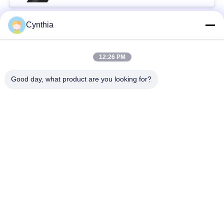
Cynthia
Beliebte Kategorien
Alle
12:26 PM
XLPE-isolierte Kabel
PVC-Kabel
Good day, what product are you looking for?
gepanzertes
Mineralisolierte Kabel
elektrisches Kabel
Mehradriger Seilzug
einkerniger Draht
Abgeschirmtes
niedriger Rauch null
Instrument-Kabel
Halogenkabel