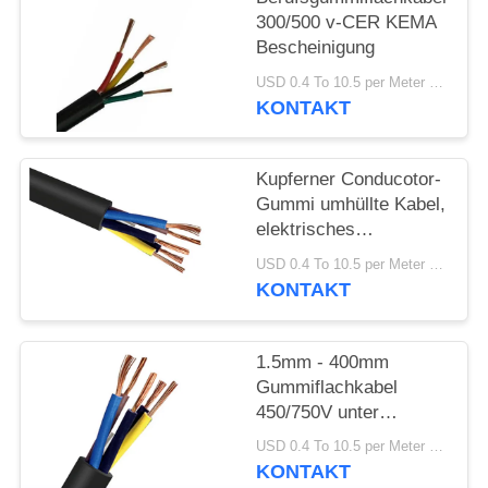
DATENSCHUTZRICHTLINIE
300/500 v-CER KEMA
Bescheinigung
USD 0.4 To 10.5 per Meter MOQ:1000M
KONTAKT
Kupferner Conducotor-
Gummi umhüllte Kabel,
elektrisches
Gummikabel 300/300V
USD 0.4 To 10.5 per Meter MOQ:1000M
KONTAKT
1.5mm - 400mm
Gummiflachkabel
450/750V unter
widrigen Umständen
USD 0.4 To 10.5 per Meter MOQ:1000M
KONTAKT