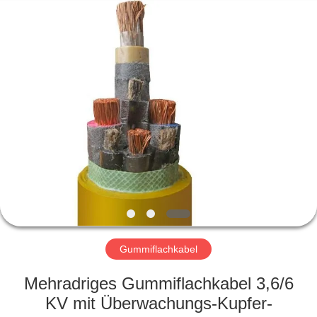
Qingdao
Yilan
Cable
Co.,
Ltd..
All
Rights
Reserved.
HAUS
PRODUKTE
VIDEOS
ÜBER
UNS
Gummiflachkabel
FABRIK-
Mehradriges Gummiflachkabel 3,6/6
AUSFLUG
KV mit Überwachungs-Kupfer-