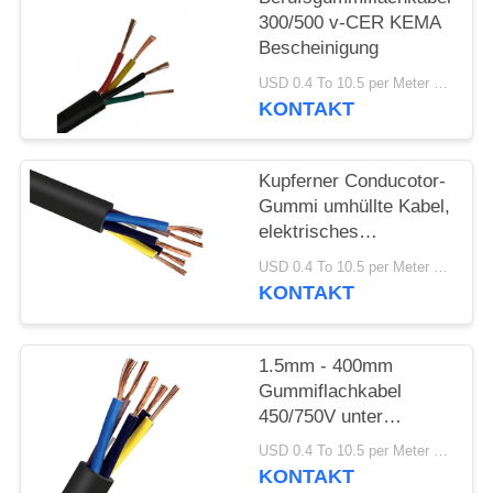
DATENSCHUTZRICHTLINIE
300/500 v-CER KEMA
Bescheinigung
USD 0.4 To 10.5 per Meter MOQ:1000M
KONTAKT
Kupferner Conducotor-
Gummi umhüllte Kabel,
elektrisches
Gummikabel 300/300V
USD 0.4 To 10.5 per Meter MOQ:1000M
KONTAKT
1.5mm - 400mm
Gummiflachkabel
450/750V unter
widrigen Umständen
USD 0.4 To 10.5 per Meter MOQ:1000M
KONTAKT