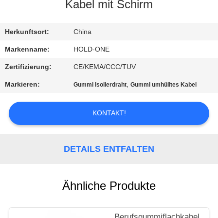
Kabel mit Schirm
QUALITÄTSKONTROLLE
Herkunftsort:
China
TRETEN
Markenname:
HOLD-ONE
SIE
Zertifizierung:
CE/KEMA/CCC/TUV
MIT
Markieren:
,
Gummi Isolierdraht
Gummi umhülltes Kabel
UNS
IN
KONTAKT!
VERBINDUNG
DETAILS ENTFALTEN
NACHRICHTEN
Ähnliche Produkte
SITEMAP
Berufsgummiflachkabel