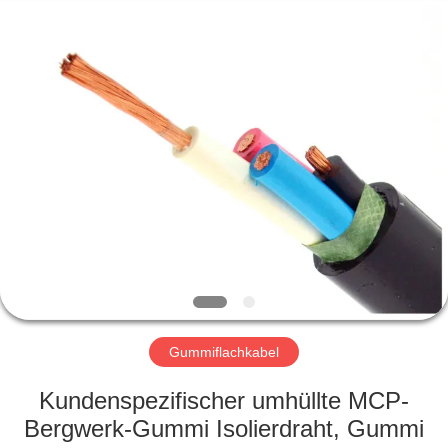
Qingdao
Yilan
Cable
Co.,
Ltd..
All
Rights
Reserved.
HAUS
PRODUKTE
VIDEOS
ÜBER
UNS
Gummiflachkabel
FABRIK-
Kundenspezifischer umhüllte MCP-
AUSFLUG
Bergwerk-Gummi Isolierdraht, Gummi