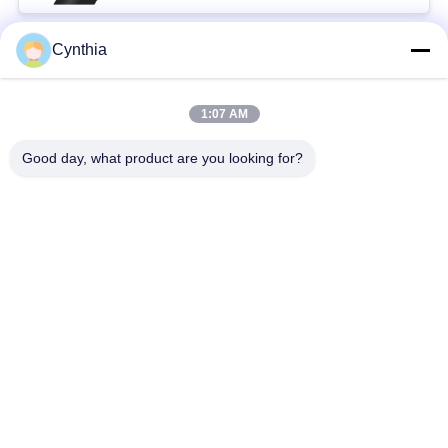
Cynthia
Beliebte Kategorien
Alle
1:07 AM
XLPE-isolierte Kabel
PVC-Kabel
Good day, what product are you looking for?
gepanzertes
Mineralisolierte Kabel
elektrisches Kabel
Mehradriger Seilzug
einkerniger Draht
Abgeschirmtes
niedriger Rauch null
Instrument-Kabel
Halogenkabel