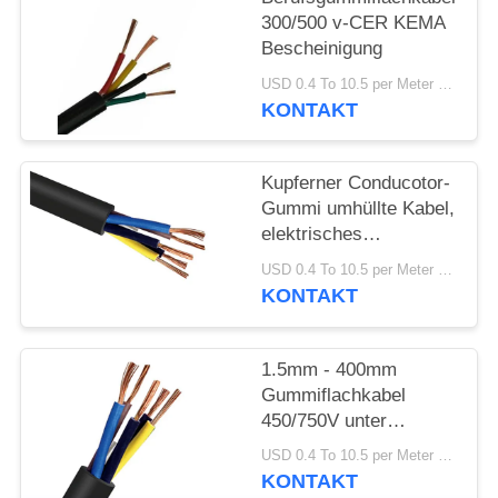
DATENSCHUTZRICHTLINIE
300/500 v-CER KEMA
Bescheinigung
USD 0.4 To 10.5 per Meter MOQ:1000M
KONTAKT
Kupferner Conducotor-
Gummi umhüllte Kabel,
elektrisches
Gummikabel 300/300V
USD 0.4 To 10.5 per Meter MOQ:1000M
KONTAKT
1.5mm - 400mm
Gummiflachkabel
450/750V unter
widrigen Umständen
USD 0.4 To 10.5 per Meter MOQ:1000M
KONTAKT