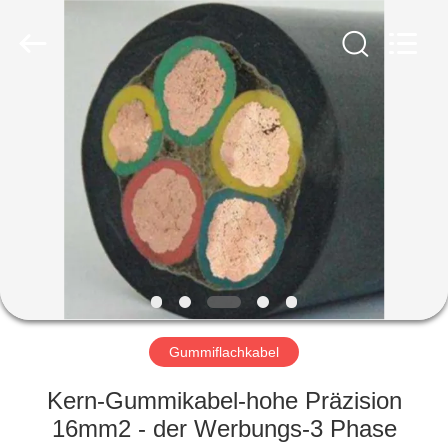
Qingdao
Yilan
Cable
Co.,
Ltd..
All
Rights
Reserved.
HAUS
PRODUKTE
VIDEOS
ÜBER
UNS
Gummiflachkabel
FABRIK-
Kern-Gummikabel-hohe Präzision
AUSFLUG
16mm2 - der Werbungs-3 Phase