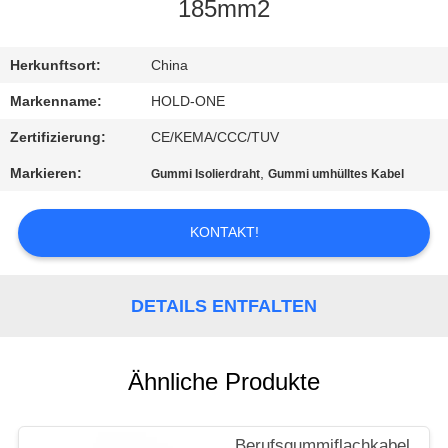
185mm2
QUALITÄTSKONTROLLE
Herkunftsort:
China
TRETEN
Markenname:
HOLD-ONE
SIE
Zertifizierung:
CE/KEMA/CCC/TUV
MIT
Markieren:
,
Gummi Isolierdraht
Gummi umhülltes Kabel
UNS
IN
KONTAKT!
VERBINDUNG
DETAILS ENTFALTEN
NACHRICHTEN
Ähnliche Produkte
SITEMAP
Berufsgummiflachkabel