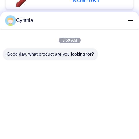
KONTAKT
Cynthia
Beliebte Kategorien
Alle
3:59 AM
XLPE-isolierte Kabel
PVC-Kabel
Good day, what product are you looking for?
gepanzertes
Mineralisolierte Kabel
elektrisches Kabel
Mehradriger Seilzug
einkerniger Draht
Abgeschirmtes
niedriger Rauch null
Instrument-Kabel
Halogenkabel