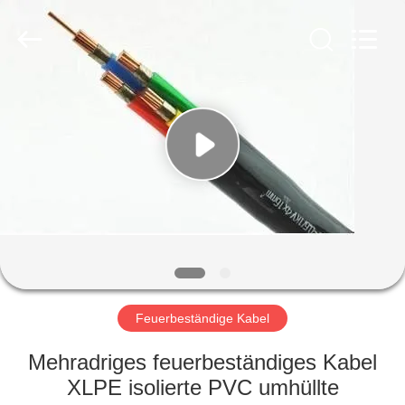
Qingdao
Yilan
Cable
Co.,
Ltd..
All
Rights
Reserved.
HAUS
PRODUKTE
VIDEOS
ÜBER
UNS
Feuerbeständige Kabel
FABRIK-
Mehradriges feuerbeständiges Kabel
AUSFLUG
XLPE isolierte PVC umhüllte