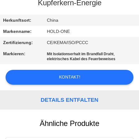
Kupferkern-Energie
QUALITÄTSKONTROLLE
Herkunftsort:
China
TRETEN
Markenname:
HOLD-ONE
SIE
Zertifizierung:
CE/KEMA/ISO/PCCC
MIT
Markieren:
,
Mit Isolationserhalt im Brandfall Draht
elektrisches Kabel des Feuerbeweises
UNS
IN
KONTAKT!
VERBINDUNG
DETAILS ENTFALTEN
NACHRICHTEN
SITEMAP
Ähnliche Produkte