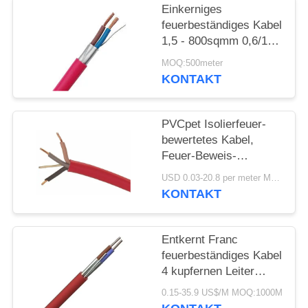
DATENSCHUTZRICHTLINIE
Einkerniges
feuerbeständiges Kabel
1,5 - 800sqmm 0,6/1kv
Iec 60331 60502
MOQ:500meter
KONTAKT
PVCpet Isolierfeuer-
bewertetes Kabel,
Feuer-Beweis-
elektrisches Kabel
USD 0.03-20.8 per meter MOQ:5000M
einkerniges IEC60332
KONTAKT
Entkernt Franc
feuerbeständiges Kabel
4 kupfernen Leiter
XLPE Isolier-0.6/1kV
0.15-35.9 US$/M MOQ:1000M