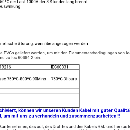
50ºC der Last 1000V, der 3 Stunden lang brennt.
 Auswirkung
agnetische Störung, wenn Sie angezogen werden
e PVCs geliefert werden, um mit den Flammentestbedingungen von Iec
und zu Iec 60684-2 ein.
19216
IEC60331
asse 750ºC-800ºC 90Mins
750ºC 3Hours
rchiviert, können wir unseren Kunden Kabel mit guter Qualitä
d, um mit uns zu verhandeln und zusammenzuarbeiten!!!
unternehmen, das auf, des Drahtes und des Kabels R&D und herzustelle