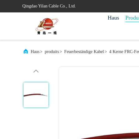
Qingdao Yilan Cable Co., Ltd.
Haus
Produ
Haus
>
produits
>
Feuerbeständige Kabel
>
4 Kerne FRC-Feu