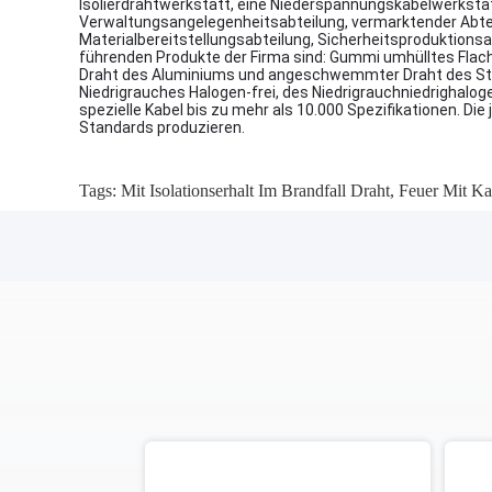
Isolierdrahtwerkstatt, eine Niederspannungskabelwerksta
Verwaltungsangelegenheitsabteilung, vermarktender Abtei
Materialbereitstellungsabteilung, Sicherheitsproduktionsa
führenden Produkte der Firma sind: Gummi umhülltes Flach
Draht des Aluminiums und angeschwemmter Draht des Stahlk
Niedrigrauches Halogen-frei, des Niedrigrauchniedrigha
spezielle Kabel bis zu mehr als 10.000 Spezifikationen. Di
Standards produzieren.
Tags:
Mit Isolationserhalt Im Brandfall Draht
,
Feuer Mit Ka