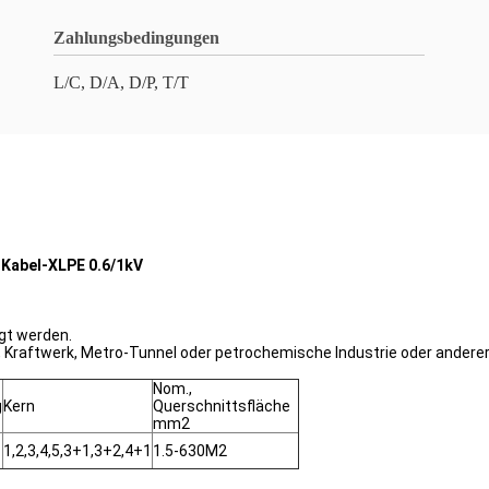
Zahlungsbedingungen
L/C, D/A, D/P, T/T
 Kabel-XLPE 0.6/1kV
egt werden.
Kraftwerk, Metro-Tunnel oder petrochemische Industrie oder anderer s
Nom.,
g
Kern
Querschnittsfläche
mm2
1,2,3,4,5,3+1,3+2,4+1
1.5-630M2