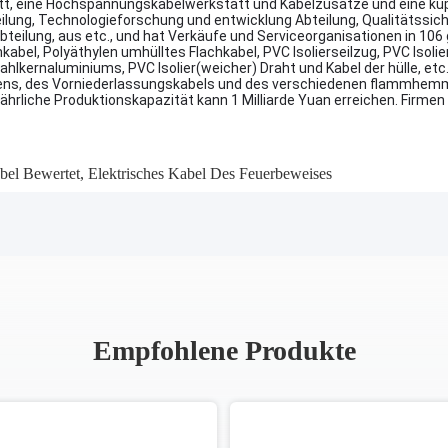
tt, eine Hochspannungskabelwerkstatt und Kabelzusätze und eine ku
lung, Technologieforschung und entwicklung Abteilung, Qualitätssic
bteilung, aus etc., und hat Verkäufe und Serviceorganisationen in 106
kabel, Polyäthylen umhülltes Flachkabel, PVC Isolierseilzug, PVC Iso
ernaluminiums, PVC Isolier(weicher) Draht und Kabel der hülle, etc.,
logens, des Vorniederlassungskabels und des verschiedenen flammhe
e jährliche Produktionskapazität kann 1 Milliarde Yuan erreichen. Firm
bel Bewertet
,
Elektrisches Kabel Des Feuerbeweises
Empfohlene Produkte