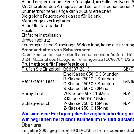
Hohe Temperatur und Feuerfestigkeit, im Falle des Bären 9
Mit Charakter des Antisprays und der anti-mechanischen
Ununterbrochene Länge kann 2000M erreichen
Die gleiche Feuerbeweisklasse für Gelenk
Mehradriges verfügbares
Hohe Überlastbarkeit
Flexibel
Einfache Installation
Umweltschutz
Feuchtigkeit und Strahlungs-Widerstand, keine elektrom
Brandverhalten von Schutzrohren
Kabel können mit spezieller flammhemmender äußerer Hüll
3-24, Material des Halogens frei willigen zu IEC60754-1/2 
Prüfmethode für Feuerfestigkeit
Prüfen Sie Einzelteil
BS6387-2013
GB/T
Eine Klasse 650ºC 3 Stunden
B-Klasse 750ºC 3 Stunden
Refraktärer Test
B-Kl
C-Klasse 950ºC 3 Stunden
S-Klasse 950ºC 20Mins
Spray-Test
W-Klasse 650ºC 15Mins
N/A
X Klasse 650ºC 15Mins
Schlagversuch
Y-Klasse 750ºC 15Mins
N/A
Z-Klasse 950ºC 15Mins
Wir sind eine Fertigung diesbezüglich jahrelang a
Wir begrüßen herzlichst Kunden im In- und Auslan
Über uns
Im Jahre 2000 gegründet, HOLD-ONE. ist ein modernes Groß