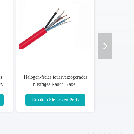
s
Halogen-freies feuerverzögerndes
kV
niedriges Rauch-Kabel,
e
feuerbeständiger Draht LSZH
Erhalten Sie besten Preis