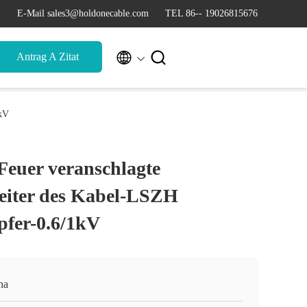
E-Mail sales3@holdonecable.com
TEL 86-- 19026815676


Antrag A Zitat
1kV
euer veranschlagte
eiter des Kabel-LSZH
fer-0.6/1kV
na