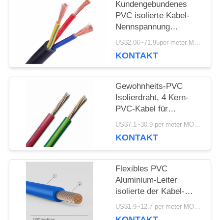
Kundengebundenes
NACHRICHTEN
PVC isolierte Kabel-
Nennspannung
600/1000V mit halbem
US$2.06~71.95per meter MOQ:1000 meter
SITEMAP
Kern drei
KONTAKT
DATENSCHUTZRICHTLINIE
Gewohnheits-PVC
Isolierdraht, 4 Kern-
PVC-Kabel für
Netzverteilung zeichnet
US$7.1~30.9 per meter MOQ:2000meter
anerkannte ISO
KONTAKT
Flexibles PVC
Aluminium-Leiter
isolierte der Kabel-
langer Lebenszeit-
US$1.9~12.7 per meter MOQ:500meter
0.6V/1KV
KONTAKT