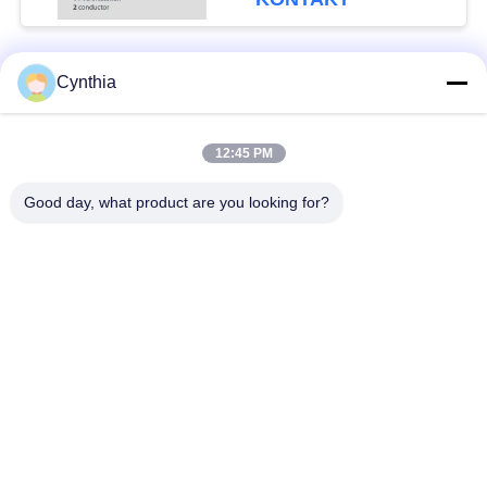
Cynthia
Beliebte Kategorien
Alle
12:45 PM
XLPE-isolierte Kabel
PVC-Kabel
Good day, what product are you looking for?
gepanzertes
Mineralisolierte Kabel
elektrisches Kabel
Mehradriger Seilzug
einkerniger Draht
Abgeschirmtes
niedriger Rauch null
Instrument-Kabel
Halogenkabel