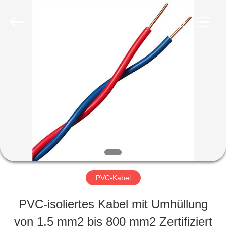
Qingdao
Yilan
Cable
Co.,
Ltd..
All
HAUS
Rights
Reserved.
PRODUKTE
VIDEOS
ÜBER
PVC-Kabel
UNS
PVC-isoliertes Kabel mit Umhüllung
von 1,5 mm2 bis 800 mm2 Zertifiziert
FABRIK-