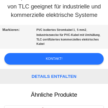
von TLC geeignet für industrielle und
AUSFLUG
kommerzielle elektrische Systeme
QUALITÄTSKONTROLLE
Markieren:
,
,
PVC isoliertes Stromkabel 1
5 mm2
,
Industriezwecke für PVC-Kabel mit Umhüllung
TLC-zertifiziertes kommerzielles elektrisches
TRETEN
Kabel
SIE
KONTAKT!
MIT
UNS
DETAILS ENTFALTEN
IN
Ähnliche Produkte
VERBINDUNG