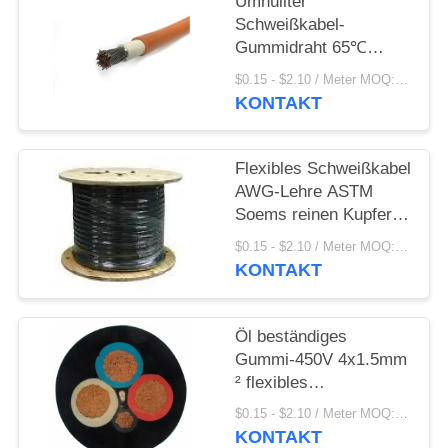
DATENSCHUTZRICHTLINIE
Umhüllter
Schweißkabel-
Gummidraht 65℃
150mm2
$0.15 - $2.10 / Meter MOQ:200 Meter,/Meter
KONTAKT
Flexibles Schweißkabel
AWG-Lehre ASTM
Soems reinen Kupfer-
500v 6
$0.15 - $2.10 / Meter MOQ:500,0 Meter,/Meter
KONTAKT
Öl beständiges
Gummi-450V 4x1.5mm
² flexibles
Schweißkabel
$0.15 - $2.10 / Meter MOQ:500,0 Meter,/Meter
KONTAKT