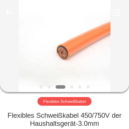
Qingdao
Yilan
Cable
Co.,
Ltd..
All
Rights
Reserved.
HAUS
PRODUKTE
VIDEOS
ÜBER
UNS
Flexibles Schweißkabel
FABRIK-
Flexibles Schweißkabel 450/750V der
AUSFLUG
Haushaltsgerät-3.0mm