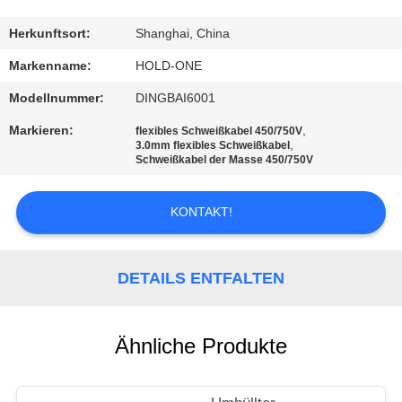
QUALITÄTSKONTROLLE
Herkunftsort:
Shanghai, China
Markenname:
HOLD-ONE
TRETEN
Modellnummer:
DINGBAI6001
SIE
Markieren:
,
flexibles Schweißkabel 450/750V
MIT
,
3.0mm flexibles Schweißkabel
Schweißkabel der Masse 450/750V
UNS
IN
KONTAKT!
VERBINDUNG
DETAILS ENTFALTEN
NACHRICHTEN
Ähnliche Produkte
SITEMAP