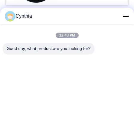
Cynthia
Beliebte Kategorien
Alle
12:43 PM
XLPE-isolierte Kabel
PVC-Kabel
Good day, what product are you looking for?
gepanzertes
Mineralisolierte Kabel
elektrisches Kabel
Mehradriger Seilzug
einkerniger Draht
Abgeschirmtes
niedriger Rauch null
Instrument-Kabel
Halogenkabel