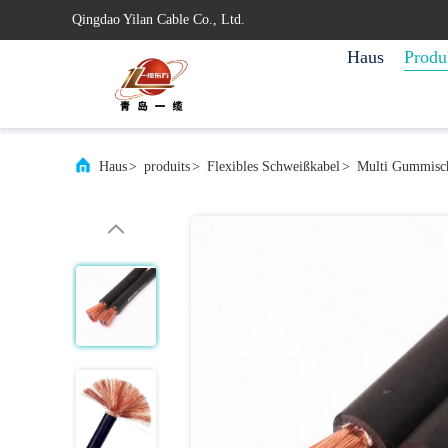
Qingdao Yilan Cable Co., Ltd.
Haus
Produ
Haus
>
produits
>
Flexibles Schweißkabel
>
Multi Gummis