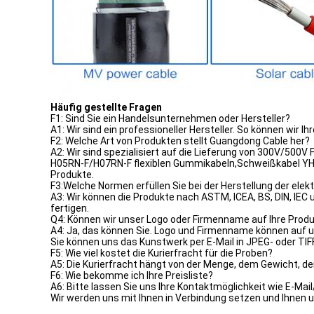
Häufig gestellte Fragen
F1: Sind Sie ein Handelsunternehmen oder Hersteller?
A1: Wir sind ein professioneller Hersteller. So können wir I
F2: Welche Art von Produkten stellt Guangdong Cable her?
A2: Wir sind spezialisiert auf die Lieferung von 300V/500
H05RN-F/H07RN-F flexiblen Gummikabeln,Schweißkabel YH
Produkte.
F3:Welche Normen erfüllen Sie bei der Herstellung der elek
A3: Wir können die Produkte nach ASTM, ICEA, BS, DIN, IE
fertigen.
Q4: Können wir unser Logo oder Firmenname auf Ihre Prod
A4: Ja, das können Sie. Logo und Firmenname können auf 
Sie können uns das Kunstwerk per E-Mail in JPEG- oder TI
F5: Wie viel kostet die Kurierfracht für die Proben?
A5: Die Kurierfracht hängt von der Menge, dem Gewicht, de
F6: Wie bekomme ich Ihre Preisliste?
A6: Bitte lassen Sie uns Ihre Kontaktmöglichkeit wie E-
Wir werden uns mit Ihnen in Verbindung setzen und Ihnen 