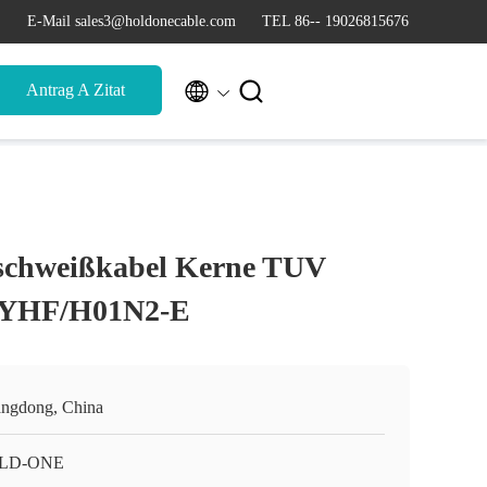
E-Mail sales3@holdonecable.com
TEL 86-- 19026815676


Antrag A Zitat
chweißkabel Kerne TUV
 YHF/H01N2-E
ngdong, China
LD-ONE