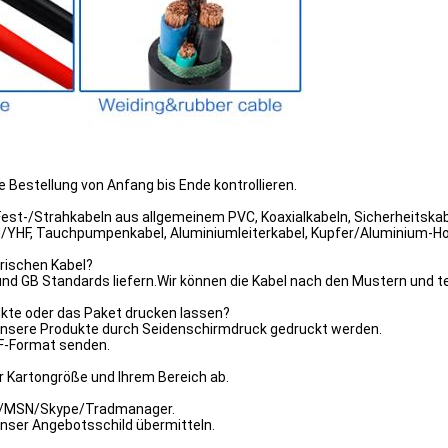
hre Bestellung von Anfang bis Ende kontrollieren.
V Fest-/Strahkabeln aus allgemeinem PVC, Koaxialkabeln, Sicherheitsk
/YHF, Tauchpumpenkabel, Aluminiumleiterkabel, Kupfer/Aluminium-H
trischen Kabel?
C und GB Standards liefern.Wir können die Kabel nach den Mustern und
ukte oder das Paket drucken lassen?
unsere Produkte durch Seidenschirmdruck gedruckt werden.
FF-Format senden.
r Kartongröße und Ihrem Bereich ab.
Mail/MSN/Skype/Tradmanager.
unser Angebotsschild übermitteln.