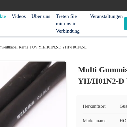
kte
Videos
Über uns
Treten Sie
Veranstaltungen
mit uns in
Verbindung
chweißkabel Kerne TUV YH/H01N2-D YHF/H01N2-E
Multi Gummis
YH/H01N2-D
Herkunftsort
Gua
Markenname
HO