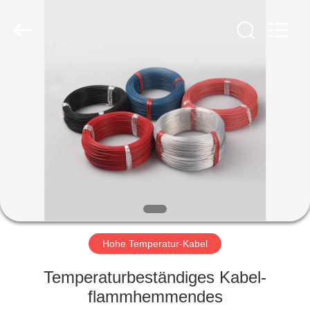
Qingdao
Yilan
Cable
Co.,
Ltd..
All
Rights
Reserved.
HAUS
PRODUKTE
VIDEOS
ÜBER
UNS
Hohe Temperatur-Kabel
FABRIK-
Temperaturbeständiges Kabel-
AUSFLUG
flammhemmendes