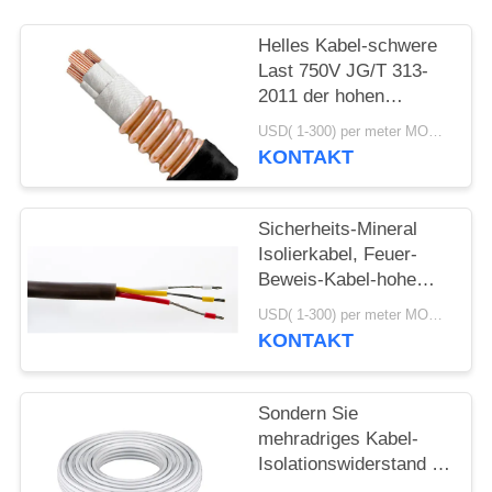
DATENSCHUTZRICHTLINIE
Helles Kabel-schwere
Last 750V JG/T 313-
2011 der hohen
Temperatur der Lasts-
USD( 1-300) per meter MOQ:1000M
500V
KONTAKT
Sicherheits-Mineral
Isolierkabel, Feuer-
Beweis-Kabel-hohe
mechanische
USD( 1-300) per meter MOQ:1000M
Festigkeit
KONTAKT
Sondern Sie
mehradriges Kabel-
Isolationswiderstand ≥
10000 MΩ der hohen