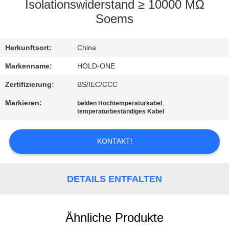
Isolationswiderstand ≥ 10000 MΩ
QUALITÄTSKONTROLLE
Soems
TRETEN
Herkunftsort:
China
SIE
Markenname:
HOLD-ONE
MIT
Zertifizierung:
BS/IEC/CCC
UNS
Markieren:
,
belden Hochtemperaturkabel
temperaturbeständiges Kabel
IN
VERBINDUNG
KONTAKT!
NACHRICHTEN
DETAILS ENTFALTEN
SITEMAP
Ähnliche Produkte