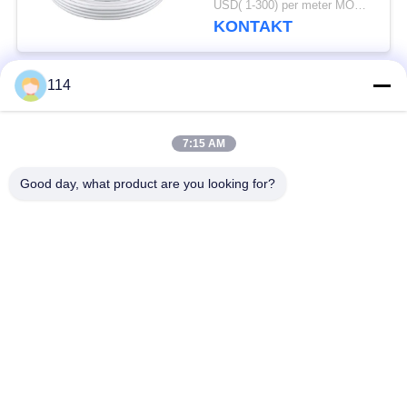
USD( 1-300) per meter MOQ:1000M
Temperatur aus
KONTAKT
114
Beliebte Kategorien
Alle
7:15 AM
XLPE-isolierte Kabel
PVC-Kabel
Good day, what product are you looking for?
gepanzertes
Mineralisolierte Kabel
elektrisches Kabel
Mehradriger Seilzug
einkerniger Draht
Abgeschirmtes
niedriger Rauch null
Instrument-Kabel
Halogenkabel