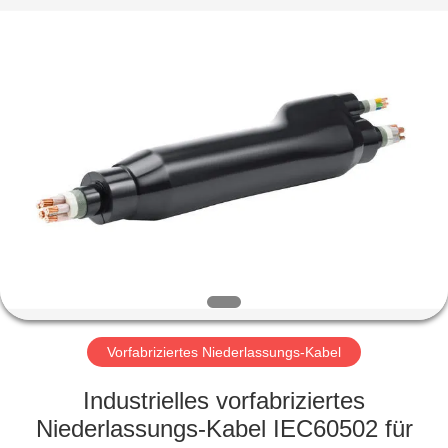
Qingdao
Yilan
Cable
Co.,
Ltd..
All
Rights
Reserved.
HAUS
PRODUKTE
VIDEOS
ÜBER
UNS
Vorfabriziertes Niederlassungs-Kabel
FABRIK-
Industrielles vorfabriziertes
AUSFLUG
Niederlassungs-Kabel IEC60502 für