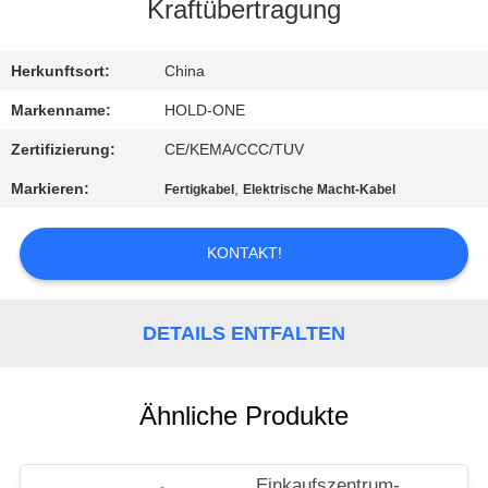
Kraftübertragung
QUALITÄTSKONTROLLE
Herkunftsort:
China
TRETEN
Markenname:
HOLD-ONE
SIE
Zertifizierung:
CE/KEMA/CCC/TUV
MIT
Markieren:
,
Fertigkabel
Elektrische Macht-Kabel
UNS
IN
KONTAKT!
VERBINDUNG
DETAILS ENTFALTEN
NACHRICHTEN
Ähnliche Produkte
SITEMAP
Einkaufszentrum-