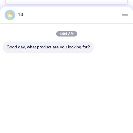
114
Beliebte Kategorien
Alle
4:04 AM
XLPE-isolierte Kabel
PVC-Kabel
Good day, what product are you looking for?
gepanzertes
Mineralisolierte Kabel
elektrisches Kabel
Mehradriger Seilzug
einkerniger Draht
Abgeschirmtes
niedriger Rauch null
Instrument-Kabel
Halogenkabel