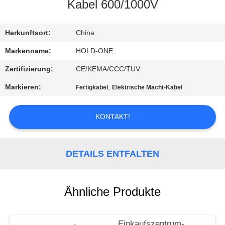
Kabel 600/1000V
QUALITÄTSKONTROLLE
Herkunftsort:
China
TRETEN
Markenname:
HOLD-ONE
SIE
Zertifizierung:
CE/KEMA/CCC/TUV
MIT
Markieren:
,
Fertigkabel
Elektrische Macht-Kabel
UNS
IN
KONTAKT!
VERBINDUNG
DETAILS ENTFALTEN
NACHRICHTEN
Ähnliche Produkte
SITEMAP
Einkaufszentrum-