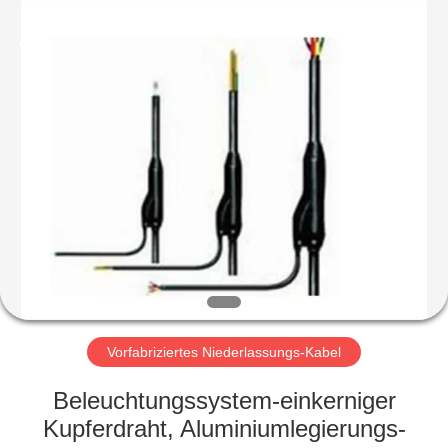
Qingdao
Yilan
Cable
Co.,
Ltd..
All
Rights
Reserved.
HAUS
PRODUKTE
VIDEOS
ÜBER
UNS
Vorfabriziertes Niederlassungs-Kabel
FABRIK-
Beleuchtungssystem-einkerniger
AUSFLUG
Kupferdraht, Aluminiumlegierungs-