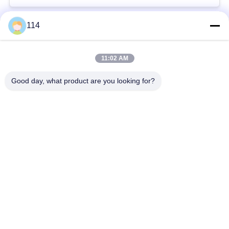
114
Beliebte Kategorien
Alle
11:02 AM
XLPE-isolierte Kabel
PVC-Kabel
Good day, what product are you looking for?
gepanzertes
Mineralisolierte Kabel
elektrisches Kabel
Mehradriger Seilzug
einkerniger Draht
Abgeschirmtes
niedriger Rauch null
Instrument-Kabel
Halogenkabel