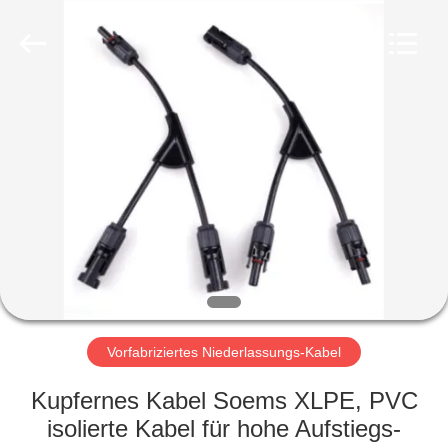
Qingdao
Yilan
Cable
Co.,
Ltd..
All
Rights
Reserved.
HAUS
PRODUKTE
VIDEOS
ÜBER
UNS
Vorfabriziertes Niederlassungs-Kabel
FABRIK-
Kupfernes Kabel Soems XLPE, PVC
AUSFLUG
isolierte Kabel für hohe Aufstiegs-