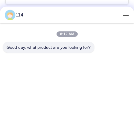
114
Beliebte Kategorien
Alle
8:12 AM
XLPE-isolierte Kabel
PVC-Kabel
Good day, what product are you looking for?
gepanzertes
Mineralisolierte Kabel
elektrisches Kabel
Mehradriger Seilzug
einkerniger Draht
Abgeschirmtes
niedriger Rauch null
Instrument-Kabel
Halogenkabel