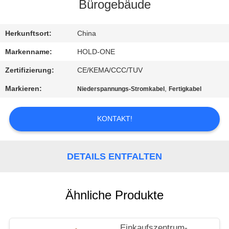
Bürogebäude
QUALITÄTSKONTROLLE
Herkunftsort:
China
TRETEN
Markenname:
HOLD-ONE
SIE
Zertifizierung:
CE/KEMA/CCC/TUV
MIT
Markieren:
,
Niederspannungs-Stromkabel
Fertigkabel
UNS
IN
KONTAKT!
VERBINDUNG
DETAILS ENTFALTEN
NACHRICHTEN
Ähnliche Produkte
SITEMAP
Einkaufszentrum-